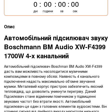
0
00
00
00
дні
години
хв
сек
Опис
Автомобільний підсилювач звуку
Boschmann BM Audio XW-F4399
1700W 4-х канальний
Автомобільний підсилювач Boschman BM Audio XW-F4399
дасть вам можливість насолодитися музичними
композиціями в повному обсязі. Наявність 4 канального
підключення надасть максимально об'ємне звучання
музики. Металевий корпус пристрою забезпечить якісний
тепловідвід, що дозволить уникнути перегріву. Даний
Підсилювач стане відмінним помічником у підвищенні
звукових частот без втрати якості. Автомобільний
підсилювач-це один з головних елементів аудіосистеми. Він
отримує сигнал від лінійного виходу магнітоли низького