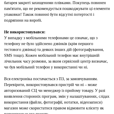
батарея закриті захищеними плівками. Покупець повинен
пам'ятати, що не рекомендується пошкоджувати ці елементи
упаковки! Також повинні бути відсутні потертості і
подряпини на виробі.
Не використовувався:
У випадку з мобільними телефонами це означає, що з
телефону не було здійснено дзвінків (крім першого
тестового дзвінка) та деяких інших дій (фотографування,
SMS тощо). Кожен мобільний телефон має внутрішній
лічильник часу розмови, за яким сервісний центр визначає,
чи був мобільний телефон у використанні чи ні.
Вся електроніка постачається з ПЗ, за замовчуванням.
Перевірити, використовувався пристрій чи ні – може
авторизований СЦ чи менеджер із прийому товару. У разі
виявлення сторонніх програм, змін у налаштуваннях, слідах
використання (файли, фотографії, нотатки, відеозаписи)
магазин може скористатися правом відмовити клієнту як
порушення цього пункту.