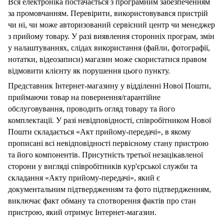
Вся електроніка постачається з програмним забезпеченням
за промовчанням. Перевірити, використовувався пристрій
чи ні, чи може авторизований сервісний центр чи менеджер
з прийому товару. У разі виявлення сторонніх програм, змін
у налаштуваннях, слідах використання (файли, фотографії,
нотатки, відеозаписи) магазин може скористатися правом
відмовити клієнту як порушення цього пункту.
Представник Інтернет-магазину у відділенні Нової Пошти,
приймаючи товар на повернення/гарантійне
обслуговування, проводить огляд товару та його
комплектації. У разі невідповідності, співробітником Нової
Пошти складається «Акт прийому-передачі», в якому
прописані всі невідповідності первісному стану пристрою
та його компонентів. Присутність третьої незацікавленої
сторони у вигляді співробітників кур'єрської служби та
складання «Акту прийому-передачі», який є
документальним підтвердженням та фото підтвердженням,
виключає факт обману та спотворення фактів про стан
пристрою, який отримує Інтернет-магазин.