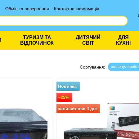
а
Обмін та повернення
Контактна інформація
ТУРИЗМ ТА
ДИТЯЧИЙ
ДЛЯ
И
ВІДПОЧИНОК
СВІТ
КУХНІ
за популярніс
Сортування:
Новинка
−25%
залишилося 4 дні