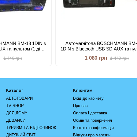
CHMANN BM-18 1DIN з
Автомагнітола BOSCHMANN BM
UX та пультом (1 дін
1DIN з Bluetooth USB SD AUX та пу
 з блютуз)
дін магнітола з блютуз)
н
1 080 грн
1 440 грн
1 440 грн
Каталог
Клієнтам
АВТОТОВАРИ
Вхід до кабінету
TV SHOP
Про нас
ДЛЯ ДОМУ
Оплата і доставка
ДЕВАЙСИ
Обмін та повернення
ТУРИЗМ ТА ВІДПОЧИНОК
Контактна інформація
ДИТЯЧИЙ СВІТ
Відгуки про магазин