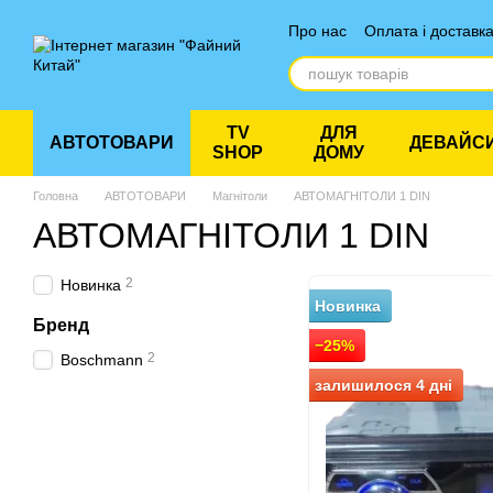
Перейти до основного контенту
Про нас
Оплата і доставк
Відгуки про магазин
TV
ДЛЯ
АВТОТОВАРИ
ДЕВАЙС
SHOP
ДОМУ
Головна
АВТОТОВАРИ
Магнітоли
АВТОМАГНІТОЛИ 1 DIN
АВТОМАГНІТОЛИ 1 DIN
2
Новинка
Новинка
Бренд
−25%
2
Boschmann
залишилося 4 дні