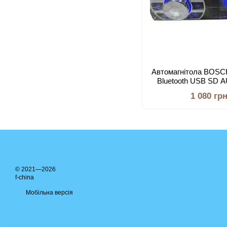
Автомагнітола BOS
Bluetooth USB SD A
магнітола
1 080 гр
© 2021—2026
f-china
Мобільна версія