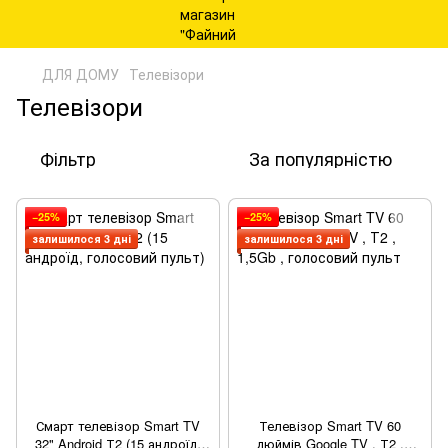
ДЛЯ ДОМУ
Телевізори
Телевізори
Фільтр
За популярністю
−25%
−25%
залишилося 3 дні
залишилося 3 дні
Смарт телевізор Smart TV
Телевізор Smart TV 60
32" Android Т2 (15 андроїд,
дюймів Google TV , Т2 ,