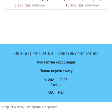
голосовий пульт)
1,5Gb , голосовий пульт
5 865 грн
15 708 грн
7 820 грн
20 944 грн
+380 (97) 444-24-90
+380 (99) 444-24-90
Контактна інформація
Повна версія сайту
© 2021—2026
f-china
UA
RU
Інтернет-магазин створений з Хорошоп