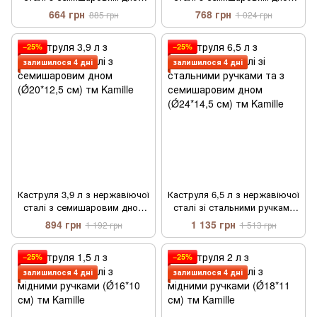
(Ǿ16*10,5 см) тм Kamille
(Ǿ18*11,5 см) тм Kamille
664 грн
768 грн
885 грн
1 024 грн
−25%
−25%
залишилося 4 дні
залишилося 4 дні
Каструля 3,9 л з нержавіючої
Каструля 6,5 л з нержавіючої
сталі з семишаровим дном
сталі зі стальними ручками
(Ǿ20*12,5 см) тм Kamille
та з семишаровим дном
894 грн
1 135 грн
1 192 грн
1 513 грн
(Ǿ24*14,5 см) тм Kamille
−25%
−25%
залишилося 4 дні
залишилося 4 дні