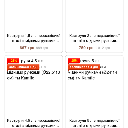
Каструля 1,5 л з нержавіючої
Каструля 2 л з нержавіючої
сталі з мідними ручками
сталі з мідними ручками
(Ǿ16*10 см) тм Kamille
(Ǿ18*11 см) тм Kamille
667 грн
759 грн
889 грн
1 012 грн
−25%
−25%
залишилося 4 дні
залишилося 4 дні
Каструля 4,5 л з нержавіючої
Каструля 5 л з нержавіючої
сталі з мідними ручками
сталі з мідними ручками