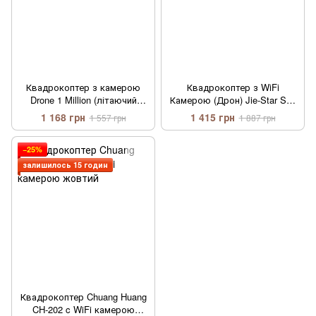
Квадрокоптер з камерою
Квадрокоптер з WiFi
Drone 1 Million (літаючий
Камерою (Дрон) Jie-Star Sky
дрон)
Cruiser X7TW білий
1 168 грн
1 415 грн
1 557 грн
1 887 грн
−25%
залишилось 15 годин
Квадрокоптер Chuang Huang
CH-202 c WiFi камерою