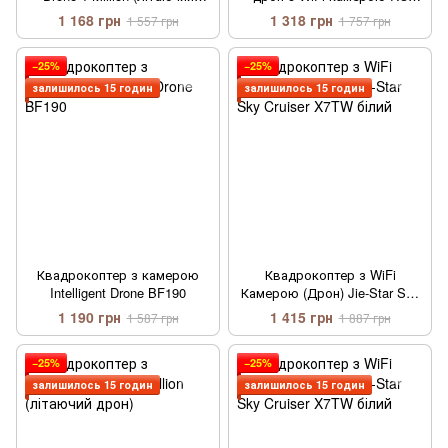
дрон)
drone 8807
1 168 грн
1 318 грн
1 557 грн
1 757 грн
−25%
−25%
залишилось 15 годин
залишилось 15 годин
Квадрокоптер з камерою
Квадрокоптер з WiFi
Intelligent Drone BF190
Камерою (Дрон) Jie-Star Sky
Cruiser X7TW білий
1 190 грн
1 415 грн
1 587 грн
1 887 грн
−25%
−25%
залишилось 15 годин
залишилось 15 годин