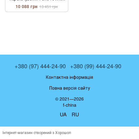
12 В (ДК Дорожня карта DK-
10 088 грн
13 451 грн
EX56)
+380 (97) 444-24-90
+380 (99) 444-24-90
Контактна інформація
Повна версія сайту
© 2021—2026
f-china
UA
RU
Інтернет-магазин створений з Хорошоп