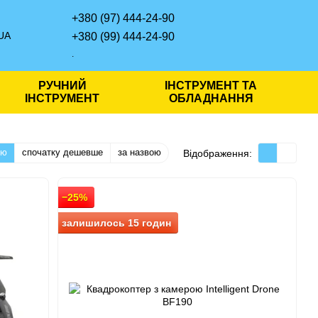
+380 (97) 444-24-90
UA
+380 (99) 444-24-90
.
РУЧНИЙ
ІНСТРУМЕНТ ТА
ІНСТРУМЕНТ
ОБЛАДНАННЯ
тю
спочатку дешевше
за назвою
Відображення:
−25%
залишилось 15 годин