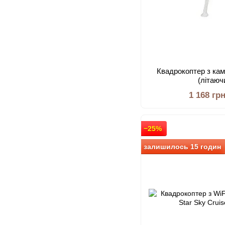
Квадрокоптер з кам
(літаюч
1 168 гр
−25%
залишилось 15 годин