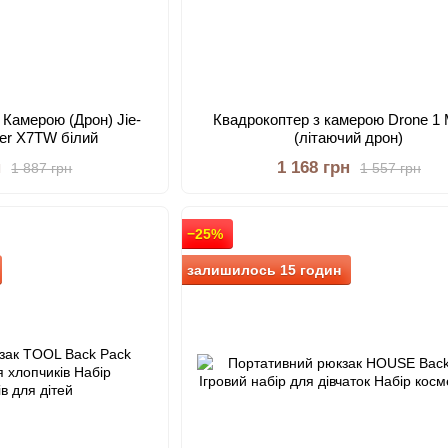
 Камерою (Дрон) Jie-
Квадрокоптер з камерою Drone 1 M
ser X7TW білий
(літаючий дрон)
н
1 168 грн
1 887 грн
1 557 грн
−25%
залишилось 15 годин