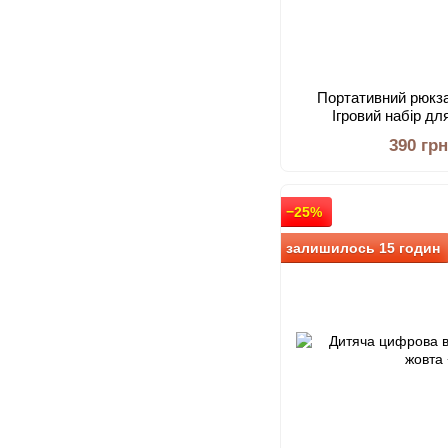
Портативний рюкз
Ігровий набір дл
інструмент
390 гр
−25%
залишилось 15 годин