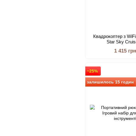
Квадрокоптер з WiFi
Star Sky Crui
1 415 гр
−25%
залишилось 15 годин