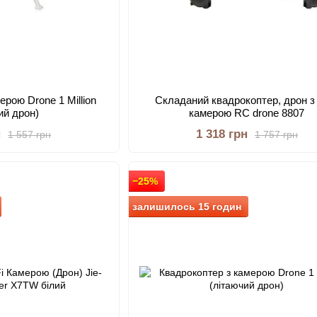
ерою Drone 1 Million
Складаний квадрокоптер, дрон з
ий дрон)
камерою RC drone 8807
н
1 318 грн
1 557 грн
1 757 грн
−25%
залишилось 15 годин