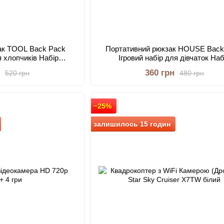
ак TOOL Back Pack
Портативний рюкзак HOUSE Back
я хлопчиків Набір
Ігровий набір для дівчаток Наб
ів для дітей
косметичний
н
360 грн
520 грн
480 грн
−25%
залишилось 15 годин