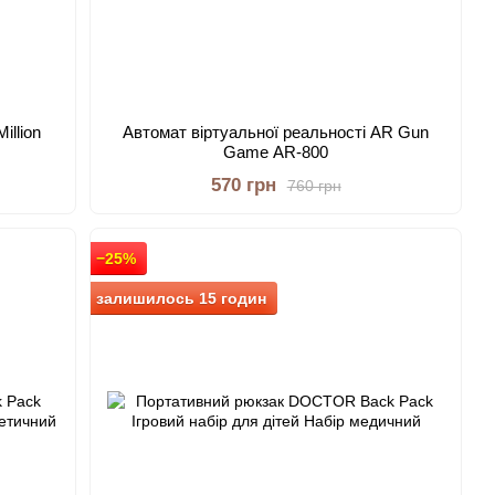
illion
Автомат віртуальної реальності AR Gun
Game AR-800
570 грн
760 грн
−25%
залишилось 15 годин