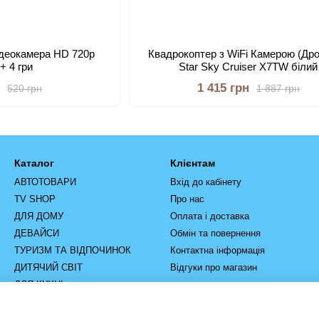
ідеокамера HD 720p
Квадрокоптер з WiFi Камерою (Дрон
+ 4 гри
Star Sky Cruiser X7TW білий
н
1 415 грн
520 грн
1 887 грн
Каталог
Клієнтам
АВТОТОВАРИ
Вхід до кабінету
TV SHOP
Про нас
ДЛЯ ДОМУ
Оплата і доставка
ДЕВАЙСИ
Обмін та повернення
ТУРИЗМ ТА ВІДПОЧИНОК
Контактна інформація
ДИТЯЧИЙ СВІТ
Відгуки про магазин
ДЛЯ КУХНІ
РУЧНИЙ ІНСТРУМЕНТ
ІНСТРУМЕНТ ТА