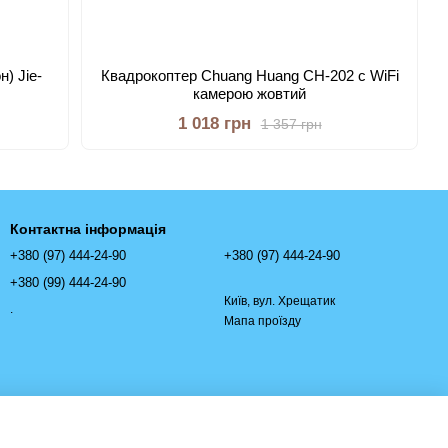
) Jie-
Квадрокоптер Chuang Huang CH-202 c WiFi
камерою жовтий
1 018 грн
1 357 грн
Контактна інформація
+380 (97) 444-24-90
+380 (97) 444-24-90
+380 (99) 444-24-90
Київ, вул. Хрещатик
.
Мапа проїзду