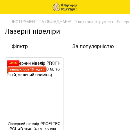
ІНСТРУМЕНТ ТА ОБЛАДНАННЯ
Електроінструмент
Лазерн
Лазерні нівеліри
Фільтр
За популярністю
−25%
залишилось 15 годин
Лазерний нівелір PROFI-TEC
PGL 4D 1640 (40 м, 16 ліній,