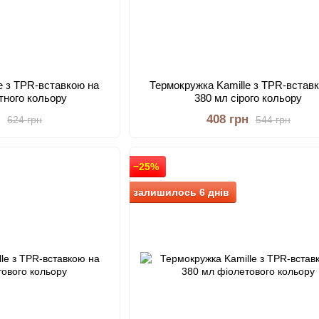
e з TPR-вставкою на
Термокружка Kamille з TPR-встав
тного кольору
380 мл сірого кольору
н
408 грн
624 грн
544 грн
−25%
залишилось 6 днів