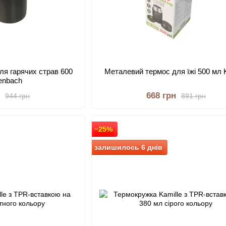
ля гарячих страв 600
Металевий термос для їжі 500 мл K
enbach
н
668 грн
944 грн
891 грн
−25%
залишилось 6 днів