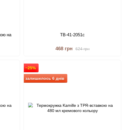
кою на
ТВ-41-2051с
468 грн
624 грн
−25%
залишилось 6 днів