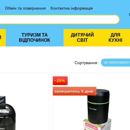
а
Обмін та повернення
Контактна інформація
ТУРИЗМ ТА
ДИТЯЧИЙ
ДЛЯ
И
ВІДПОЧИНОК
СВІТ
КУХНІ
за популярніс
Сортування:
−25%
залишилось 6 днів