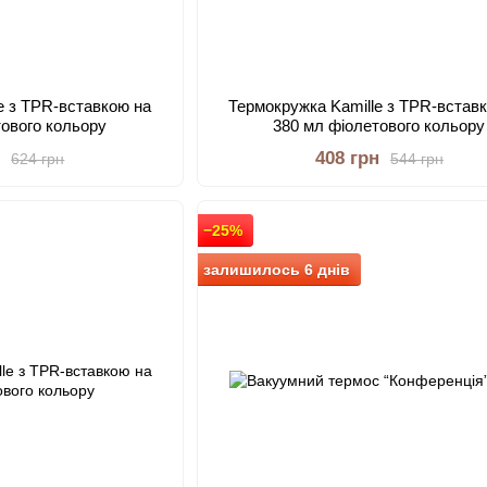
e з TPR-вставкою на
Термокружка Kamille з TPR-встав
тового кольору
380 мл фіолетового кольору
н
408 грн
624 грн
544 грн
−25%
залишилось 6 днів