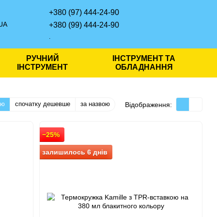
+380 (97) 444-24-90
UA
+380 (99) 444-24-90
.
РУЧНИЙ
ІНСТРУМЕНТ ТА
ІНСТРУМЕНТ
ОБЛАДНАННЯ
тю
спочатку дешевше
за назвою
Відображення:
−25%
залишилось 6 днів