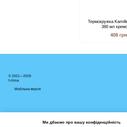
Термокружка Kamill
380 мл крем
408 гр
© 2021—2026
f-china
Мобільна версія
Ми дбаємо про вашу конфіденційність