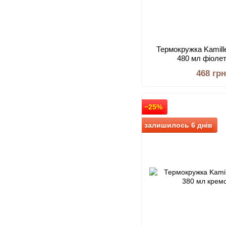
Термокружка Kamill
480 мл фіоле
468 гр
−25%
залишилось 6 днів