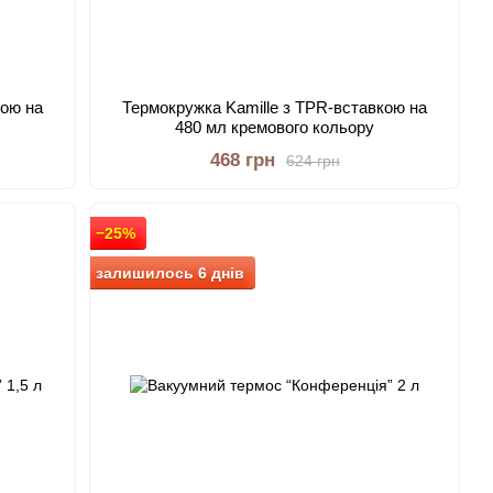
кою на
Термокружка Kamille з TPR-вставкою на
480 мл кремового кольору
468 грн
624 грн
−25%
залишилось 6 днів