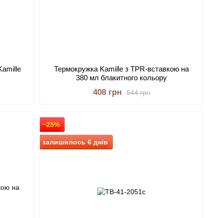
amille
Термокружка Kamille з TPR-вставкою на
380 мл блакитного кольору
408 грн
544 грн
−25%
залишилось 6 днів