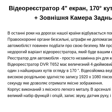
Відеореєстратор 4" екран, 170° ку
+ Зовнішня Камера Заднь
В останні роки на дорогах нашої країни відбувається по
Правоохоронні органи безсильні, штрафи не допомагаю
автомобіліст повинен подбати про свою безпеку. Ми пр
недорогий варіант відеореєстратора, який буде вашим
Реєстратор для автомобіля - просто незамінна річ для 
Відеореєстратор DVR Т652 має величезний 4-дюймови
один з найширших кутів огляду в 170 °. Відеозйомка веде
високою роздільною здатністю запису 1920 х 1080 піксел
секунду яке дозволяє отримати якісне зображення.
Корпус виконаний з якісного легкого металу. В арсена
великий набір функцій і опцій, запис звуку, датчик руху, і т