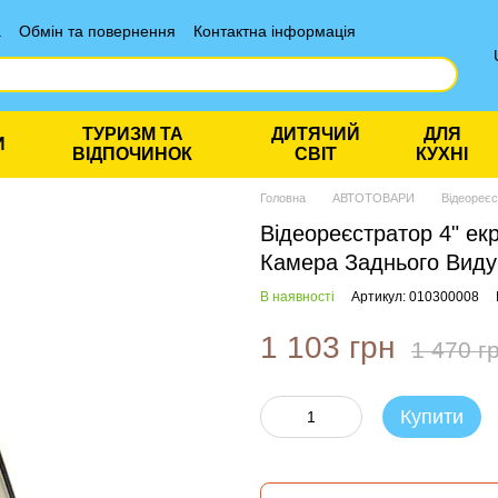
а
Обмін та повернення
Контактна інформація
ТУРИЗМ ТА
ДИТЯЧИЙ
ДЛЯ
И
ВІДПОЧИНОК
СВІТ
КУХНІ
Головна
АВТОТОВАРИ
Відеореє
Відеореєстратор 4" ек
Камера Заднього Виду
В наявності
Артикул: 010300008
1 103 грн
1 470 г
Купити