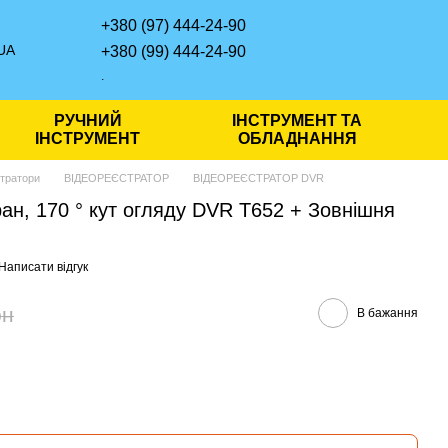
+380 (97) 444-24-90
UA
+380 (99) 444-24-90
.
РУЧНИЙ
ІНСТРУМЕНТ ТА
ІНСТРУМЕНТ
ОБЛАДНАННЯ
стратори
ВІДЕОРЕЄСТРАТОР
ВІДЕОРЕЄСТРАТОР DVR
ран, 170 ° кут огляду DVR Т652 + Зовнішня
Написати відгук
рн
В бажання