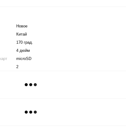
Новое
Китай
170 град.
4 дюйм
карт
microSD
2