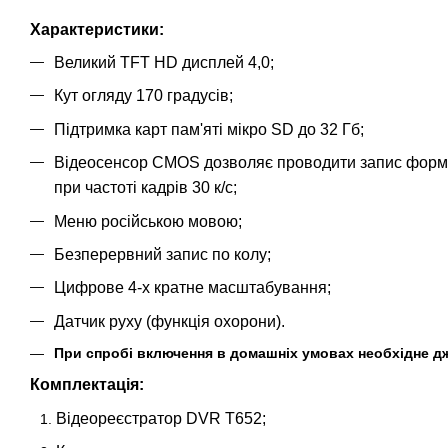
Характеристики:
Великий TFT HD дисплей 4,0;
Кут огляду 170 градусів;
Підтримка карт пам'яті мікро SD до 32 Гб;
Відеосенсор CMOS дозволяє проводити запис форматі
при частоті кадрів 30 к/с;
Меню російською мовою;
Безперервний запис по колу;
Цифрове 4-х кратне масштабування;
Датчик руху (функція охорони).
При спробі включення в домашніх умовах необхідне дже
Комплектація:
Відеореєстратор DVR T652;