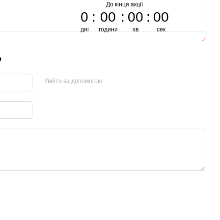
До кінця акції
0
00
00
00
дні
години
хв
сек
р
Увійти за допомогою