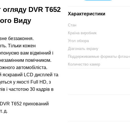
т огляду DVR Т652
Характеристики
ого Виду
Стан
Країна виробник
вне беззаконня.
Угол обзора
ть. Тільки кожен
Діагональ екрану
опонуємо вам відмінний і
Поддерживаемые форматы флэш-
 незамінним помічником.
Количество камер
кожного автомобіліста.
й яскравий LCD дисплей та
ться у якості Full HD, з
ів і частотою 30 кадрів в
лі DVR Т652 прихований
. д.