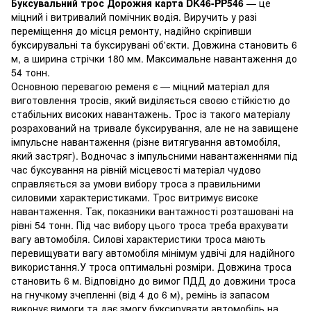
Буксувальний трос Дорожня карта DK46-PP546
— це
міцний і витривалий помічник водія. Виручить у разі
переміщення до місця ремонту, надійно скріпивши
буксирувальні та буксирувані об'єкти. Довжина становить 6
м, а ширина стрічки 180 мм. Максимальне навантаження до
54 тонн.
Основною перевагою ременя є — міцний матеріал для
виготовлення тросів, який виділяється своєю стійкістю до
стабільних високих навантажень. Трос із такого матеріалу
розрахований на тривале буксирування, але не на завищене
імпульсне навантаження (різне витягування автомобіля,
який застряг). Водночас з імпульсними навантаженнями під
час буксування на рівній місцевості матеріал чудово
справляється за умови вибору троса з правильними
силовими характеристиками. Трос витримує високе
навантаження. Так, показники вантажності розташовані на
рівні 54 тонн. Під час вибору цього троса треба врахувати
вагу автомобіля. Силові характеристики троса мають
перевищувати вагу автомобіля мінімум удвічі для надійного
використання.У троса оптимальні розміри. Довжина троса
становить 6 м. Відповідно до вимог ПДД до довжини троса
на гнучкому зчепленні (від 4 до 6 м), ремінь із запасом
виконує вимоги та дає змогу буксирувати автомобіль на