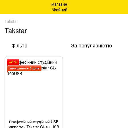
Takstar
Takstar
Фільтр
За популярністю
−25%
залишилось 6 днів
Професійний студійний USB
мікрофон Takstar GL-100USB