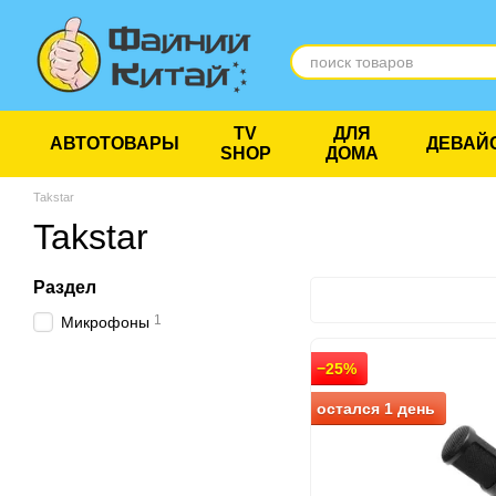
Перейти к основному контенту
TV
ДЛЯ
АВТОТОВАРЫ
ДЕВАЙ
SHOP
ДОМА
Takstar
Takstar
Раздел
1
Микрофоны
−25%
остался 1 день