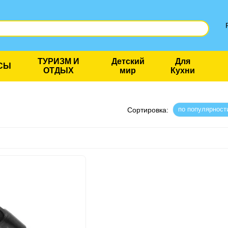
ТУРИЗМ И
Детский
Для
СЫ
ОТДЫХ
мир
Кухни
по популярност
Сортировка: