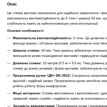
Опис
Ця стяжка вантажу призначена для надійного закріплення і фікс
максимальну вантажопідйомність до 5 тонн і ширину 50 мм, що 
стабільність навіть за найінтенсивніших умов експлуатації.
Основні особливості:
Максимальна вантажопідйомність:
5 тонн. Це дозволяє 
фіксації важких і об'ємних вантажів, забезпечуючи їхню без
Ширина стяжки:
50 мм. Така ширина забезпечує оптималь
зменшуючи ризик пошкодження вантажів і підвищуючи надійн
Довжина стяжки:
10 метрів (0.5 м + 9.5 м). Така довжина 
стяжку до різних розмірів і форм вантажів, забезпечуючи гну
Прорезинена ручка <ДК> DK-3910:
Спеціальна прорезине
зручний і надійний захват. Прорезинена ручка запобігає ко
робить роботу більш комфортною.
Міцні матеріали:
Стяжка виготовлена з високоякісних і дов
тривалий термін служби і надійність навіть за інтенсивного
Зручність використання:
Прорезинена ручка і продумана