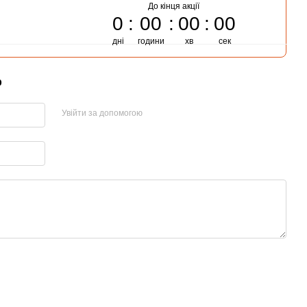
До кінця акції
0
00
00
00
дні
години
хв
сек
р
Увійти за допомогою