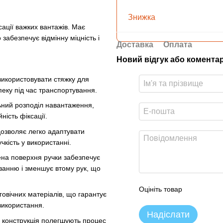
Знижка
ації важких вантажів. Має
забезпечує відмінну міцність і
Доставка
Оплата
Новий відгук або комента
використовувати стяжку для
пеку під час транспортування.
ний розподіл навантаження,
ість фіксації.
дозволяє легко адаптувати
чкість у використанні.
на поверхня ручки забезпечує
взанню і зменшує втому рук, що
Оцініть товар
говічних матеріалів, що гарантує
 використання.
Надіслати
 конструкція полегшують процес