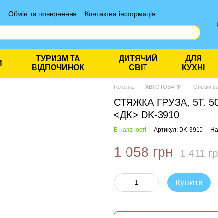
а
Обмін та повернення
Контактна інформація
ТУРИЗМ ТА
ДИТЯЧИЙ
ДЛЯ
И
ВІДПОЧИНОК
СВІТ
КУХНІ
Головна
АВТОТОВАРИ
Стяжки в
СТЯЖКА ГРУЗА, 5T. 5
<ДК> DK-3910
В наявності
Артикул: DK-3910
На
1 058 грн
1 411 г
Купити