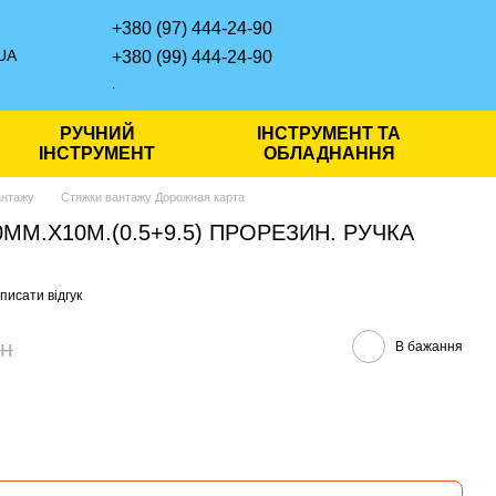
+380 (97) 444-24-90
UA
+380 (99) 444-24-90
.
РУЧНИЙ
ІНСТРУМЕНТ ТА
ІНСТРУМЕНТ
ОБЛАДНАННЯ
антажу
Стяжки вантажу Дорожная карта
0MM.X10M.(0.5+9.5) ПРОРЕЗИН. РУЧКА
писати відгук
рн
В бажання