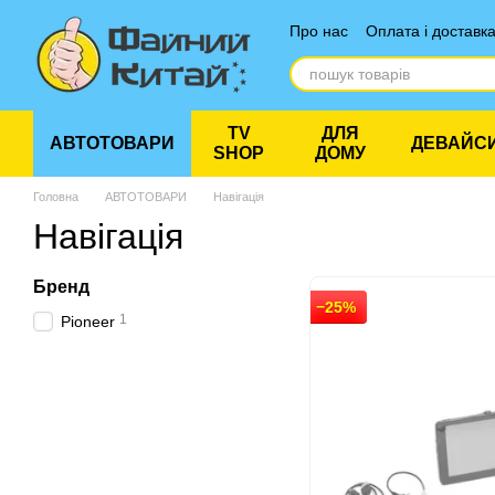
Перейти до основного контенту
Про нас
Оплата і доставк
Відгуки про магазин
TV
ДЛЯ
АВТОТОВАРИ
ДЕВАЙС
SHOP
ДОМУ
Головна
АВТОТОВАРИ
Навігація
Навігація
Бренд
−25%
1
Pioneer