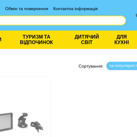
а
Обмін та повернення
Контактна інформація
ТУРИЗМ ТА
ДИТЯЧИЙ
ДЛЯ
И
ВІДПОЧИНОК
СВІТ
КУХНІ
за популярніс
Сортування: