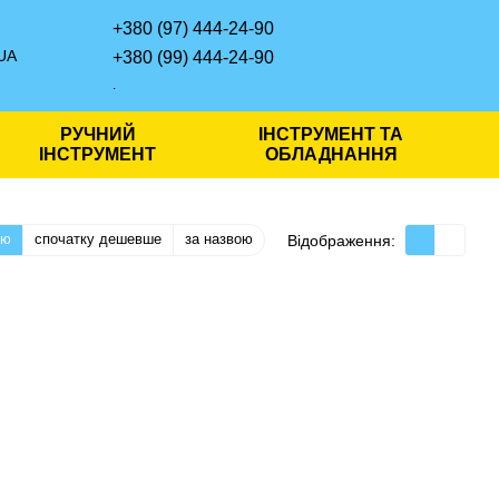
+380 (97) 444-24-90
UA
+380 (99) 444-24-90
.
РУЧНИЙ
ІНСТРУМЕНТ ТА
ІНСТРУМЕНТ
ОБЛАДНАННЯ
тю
спочатку дешевше
за назвою
Відображення: