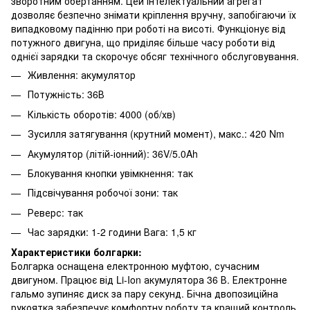
зворотним обертанням. Цей інтелектуальний агрегат
дозволяє безпечно знімати кріплення вручну, запобігаючи їх
випадковому падінню при роботі на висоті. Функціонує від
потужного двигуна, що приділяє більше часу роботи від
однієї зарядки та скорочує обсяг технічного обслуговування.
Живлення: акумулятор
Потужність: 36В
Кількість оборотів: 4000 (об/хв)
Зусилля затягування (крутний момент), макс.: 420 Nm
Акумулятор (літій-іонний): 36V/5.0Ah
Блокування кнопки увімкнення: так
Підсвічування робочої зони: так
Реверс: так
Час зарядки: 1-2 години Вага: 1,5 кг
Характеристики болгарки:
Болгарка оснащена електронною муфтою, сучасним
двигуном. Працює від Li-Ion акумулятора 36 В. Електронне
гальмо зупиняє диск за пару секунд. Бічна двопозиційна
рукоятка забезпечує комфортну роботу та кращий контроль