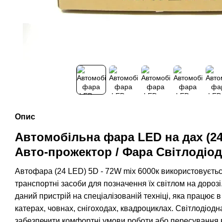
Опис
Автомобільна фара LED на дах (24
Авто-прожектор / Фара Світлодіо
Автофара (24 LED) 5D - 72W mix 6000к використовуєтьс
транспортні засоби для позначення їх світлом на дороз
даний пристрій на спеціалізованій техніці, яка працює в
катерах, човнах, снігоходах, квадроциклах. Світлодіод
забезпечити комфортні умови роботи або пересування в