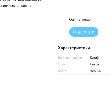
правилом є повна
Оцініть товар
Надіслати
Характеристики
Країна виробник
Китай
Стан
Новое
Колір
Черный