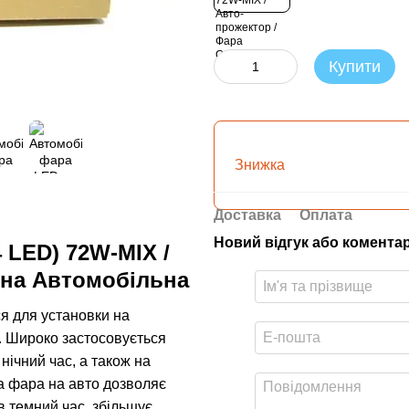
Купити
Знижка
Доставка
Оплата
Новий відгук або комента
 LED) 72W-MIX /
дна Автомобільна
я для установки на
і. Широко застосовується
 нічний час, а також на
на фара на авто дозволяє
 темний час, збільшує