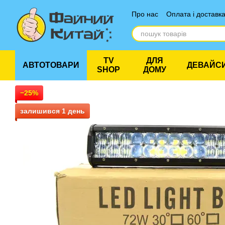
Перейти до основного контенту
Про нас
Оплата і доставк
Відгуки про магазин
TV
ДЛЯ
АВТОТОВАРИ
ДЕВАЙС
SHOP
ДОМУ
−25%
залишився 1 день