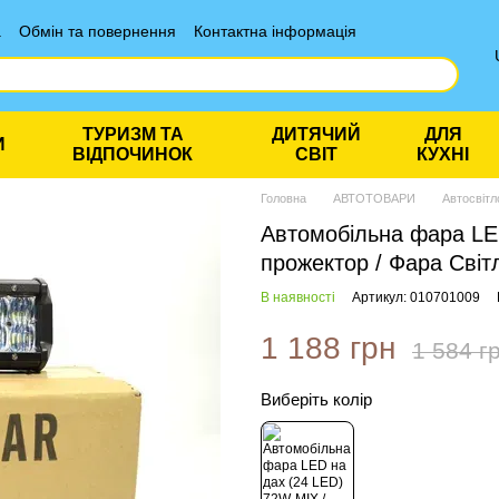
а
Обмін та повернення
Контактна інформація
ТУРИЗМ ТА
ДИТЯЧИЙ
ДЛЯ
И
ВІДПОЧИНОК
СВІТ
КУХНІ
Головна
АВТОТОВАРИ
Автосвітл
Автомобільна фара LED
прожектор / Фара Світ
В наявності
Артикул: 010701009
1 188 грн
1 584 г
Виберіть колір