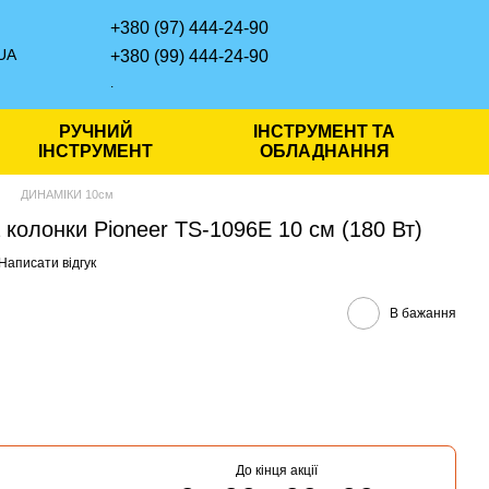
+380 (97) 444-24-90
UA
+380 (99) 444-24-90
.
РУЧНИЙ
ІНСТРУМЕНТ ТА
ІНСТРУМЕНТ
ОБЛАДНАННЯ
ДИНАМІКИ 10см
 колонки Pioneer TS-1096E 10 см (180 Вт)
Написати відгук
В бажання
До кінця акції