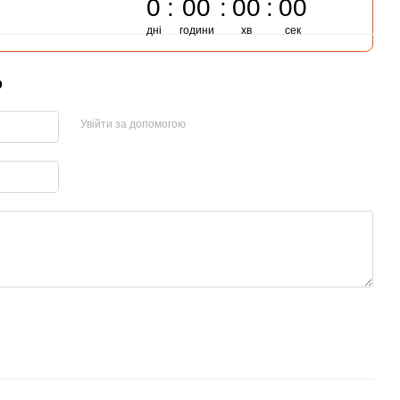
0
00
00
00
дні
години
хв
сек
р
Увійти за допомогою