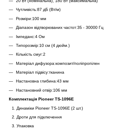
20 Вт (номінальна), 180 Вт (максимальна)
Чутливість:87 дБ (Вт/м)
Розміри:100 мм
Діапазон відтворюваних частот:35 - 30000 Гц
Імпеданс:4 Ом
Типорозмір:10 см (4 дюйм.)
Кількість смуг:2
Матеріал дифузора:композит/поліпропілен
Матеріал підвісу:тканина
Настановна глибина:43 мм
Настановний отвір:106 мм
Комплектація Pioneer TS-1096E
Динаміки Pioneer TS-1096E (2 шт.)
Дроти для підключення
Упаковка