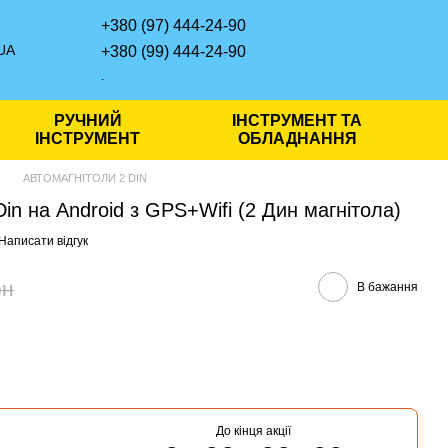
+380 (97) 444-24-90
UA
+380 (99) 444-24-90
.
РУЧНИЙ
ІНСТРУМЕНТ ТА
ІНСТРУМЕНТ
ОБЛАДНАННЯ
АВТОМАГНІТОЛИ 2 DIN
in на Android з GPS+Wifi (2 Дин магнітола)
Написати відгук
рн
В бажання
До кінця акції