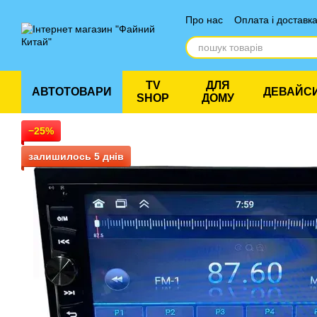
Перейти до основного контенту
Про нас
Оплата і доставк
Відгуки про магазин
TV
ДЛЯ
АВТОТОВАРИ
ДЕВАЙС
SHOP
ДОМУ
−25%
залишилось 5 днів