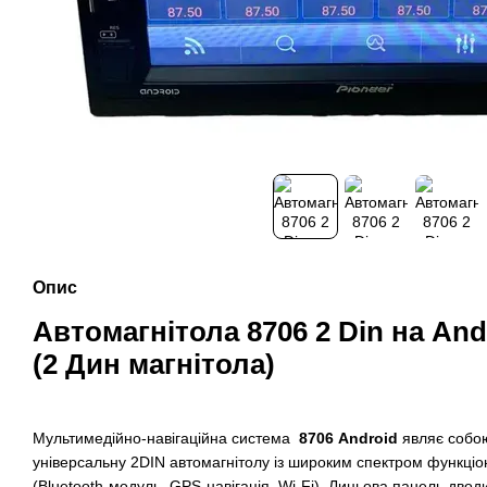
Опис
Автомагнітола 8706 2 Din на And
(2 Дин магнітола)
Мультимедійно-навігаційна система
8706 Android
являє собо
універсальну 2DIN автомагнітолу із широким спектром функці
(Bluetooth-модуль, GPS-навігація, Wi-Fi). Лицьова панель дв