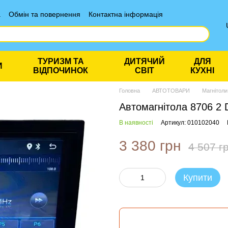
а
Обмін та повернення
Контактна інформація
ТУРИЗМ ТА
ДИТЯЧИЙ
ДЛЯ
И
ВІДПОЧИНОК
СВІТ
КУХНІ
Головна
АВТОТОВАРИ
Магнітоли
Автомагнітола 8706 2 D
В наявності
Артикул: 010102040
3 380 грн
4 507 г
Купити