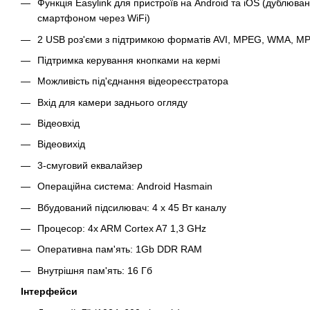
Функція Easylink для пристроїв на Android та iOS (дублюв
смартфоном через WiFi)
2 USB роз'єми з підтримкою форматів AVI, MPEG, WMA, M
Підтримка керування кнопками на кермі
Можливість під'єднання відеореєстратора
Вхід для камери заднього огляду
Відеовхід
Відеовихід
3-смуговий еквалайзер
Операційна система: Android Hasmain
Вбудований підсилювач: 4 х 45 Вт каналу
Процесор: 4x ARM Cortex A7 1,3 GHz
Оперативна пам'ять: 1Gb DDR RAM
Внутрішня пам'ять: 16 Гб
Інтерфейси