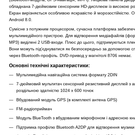
обладнана 7-дюймовим сенсорним HD-дисплеєм із високою роз
Екран вирізняється особливою яскравістю й морозостійкістю. 
Android 8.0.
Сумісне з потужним процесором, сучасна платформа забезпечу
мультимедійного пристрою. Для відтворення медіафайлів (фо
MP3) виділені 2 USB-входи. Плюс до цього, підтримуються плеєр
Вони можуть під'єднуватися як безпосередньо за допомогою сп
через Bluetooth-профіль. DVD-привод у магнітолі 8706 немає.
Основні технічні характеристики:
Мультимедійна навігаційна система формату 2DIN
7-дюймовий мультитач сенсорний резистивний дисплей з ан
роздільною здатністю 1024 x 600 точок
Вбудований модуль GPS (в комплекті антена GPS)
FM-радіоприймач
Модуль BlueTooth з вбудованим мікрофоном і адресною кн
Підтримка профілю Bluetooth A2DP для відтворення музики