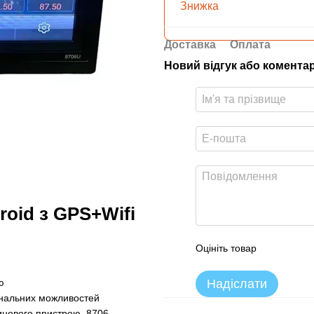
Знижка
Доставка
Оплата
Новий відгук або комента
roid з GPS+Wifi
Оцініть товар
Надіслати
ю
ональних можливостей
одинового пристрою 8706