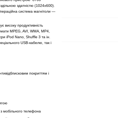
дільною здатністю (1024х600).
Операційна система магнітоли —
є високу продуктивність
рмати MPEG, AVI, WMA, MP4,
и iPod Nano, Shuffle 3 та ін.
еціального USB-кабелю, так і
тивідблисковим покриттям і
игою
 з мобільного телефона