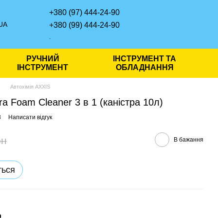
+380 (97) 444-24-90
UA
+380 (99) 444-24-90
.
РУЧНИЙ
ІНСТРУМЕНТ ТА
ІНСТРУМЕНТ
ОБЛАДНАННЯ
Автохімія AXXIS
ra Foam Cleaner 3 в 1 (каністра 10л)
3
Написати відгук
рн
В бажання
ться
р