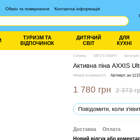
а
Обмін та повернення
Контактна інформація
ТУРИЗМ ТА
ДИТЯЧИЙ
ДЛЯ
И
ВІДПОЧИНОК
СВІТ
КУХНІ
Головна
АВТОТОВАРИ
Автохімія
Активна піна AXXIS Ult
Немає в наявності
Артикул: ax-113
1 780 грн
2 373 г
Повідомити, коли з'яви
Доставка
Оплата
Новий відгук або комента