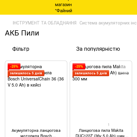
ІНСТРУМЕНТ ТА ОБЛАДНАННЯ
Система акумуляторних ін
АКБ Пили
Фільтр
За популярністю
−25%
−25%
залишилось 5 днів
залишилось 5 днів
1
Акумуляторна ланцюгова
Ланцюгова пила Makita
мотопила Bosch
DUC122Z (36v 5.0 Ah) шина