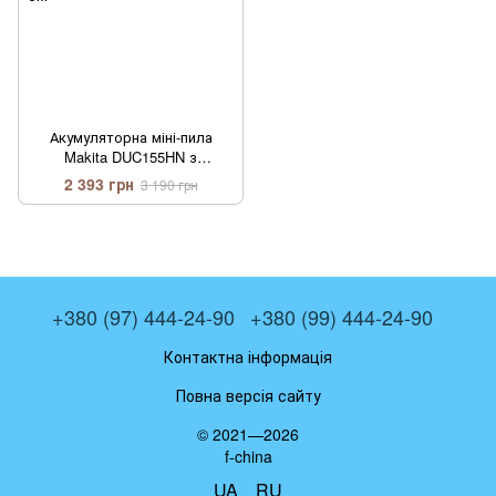
Акумуляторна міні-пила
Makita DUC155HN з
автоматичним мастилом
2 393 грн
3 190 грн
ланцюга 24V, 4AH, шина 15
см
+380 (97) 444-24-90
+380 (99) 444-24-90
Контактна інформація
Повна версія сайту
© 2021—2026
f-china
UA
RU