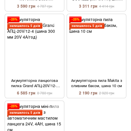
UniversalChain 36 (36 V 5.0 Ah)
300 мм
3 590 грн
3 311 грн
4 787 грн
4 414 грн
в кейсі
−25%
−25%
залишилось 5 днів
залишилось 5 днів
Акумуляторна ланцюгова
Акумуляторна пила Makita з
пилка Grand АПЦ-20V/12-4
оливним баком, шина 10 см
(шина 300 мм 20V 4А/год)
6 585 грн
2 190 грн
8 780 грн
2 920 грн
−25%
залишилось 5 днів