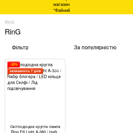
RinG
RinG
Фільтр
За популярністю
−25%
залишилось 7 днів
Світлодіодна кругла лампа
Ring Fill Light A-380 / Набір