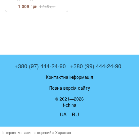
блогера / LED кільце для
1 009 грн
1 345 грн
Селфі / Лід підсвічування
+380 (97) 444-24-90
+380 (99) 444-24-90
Контактна інформація
Повна версія сайту
© 2021—2026
f-china
UA
RU
Інтернет-магазин створений з Хорошоп