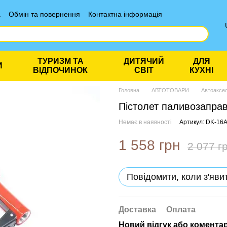
а
Обмін та повернення
Контактна інформація
ТУРИЗМ ТА
ДИТЯЧИЙ
ДЛЯ
И
ВІДПОЧИНОК
СВІТ
КУХНІ
Головна
АВТОТОВАРИ
Автоаксе
Пістолет паливозапра
Немає в наявності
Артикул: DK-16
1 558 грн
2 077 г
Повідомити, коли з'яви
Доставка
Оплата
Новий відгук або комента