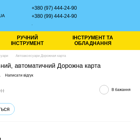
+380 (97) 444-24-90
UA
+380 (99) 444-24-90
.
РУЧНИЙ
ІНСТРУМЕНТ ТА
ІНСТРУМЕНТ
ОБЛАДНАННЯ
суари
Автоаксесуари Дорожная карта
вний, автоматичний Дорожна карта
A
Написати відгук
рн
В бажання
ться
р