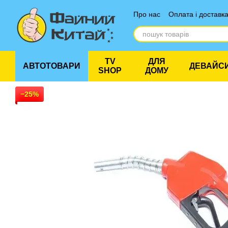
Перейти до основного контенту
Про нас
Оплата і доставк
Відгуки про магазин
TV
ДЛЯ
АВТОТОВАРИ
ДЕВАЙС
SHOP
ДОМУ
−25%