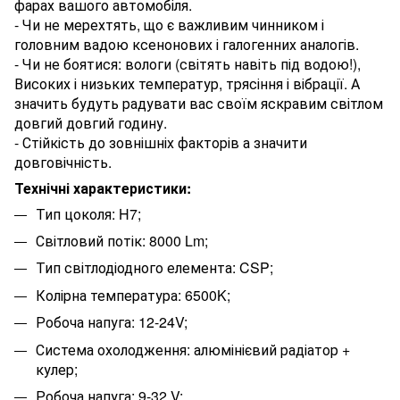
фарах вашого автомобіля.
- Чи не мерехтять, що є важливим чинником і
головним вадою ксенонових і галогенних аналогів.
- Чи не боятися: вологи (світять навіть під водою!),
Високих і низьких температур, трясіння і вібрації. А
значить будуть радувати вас своїм яскравим світлом
довгий довгий годину.
- Стійкість до зовнішніх факторів а значити
довговічність.
Технічні характеристики:
Тип цоколя: H7;
Світловий потік: 8000 Lm;
Тип світлодіодного елемента: CSP;
Колірна температура: 6500K;
Робоча напуга: 12-24V;
Система охолодження: алюмінієвий радіатор +
кулер;
Робоча напуга: 9-32 V;