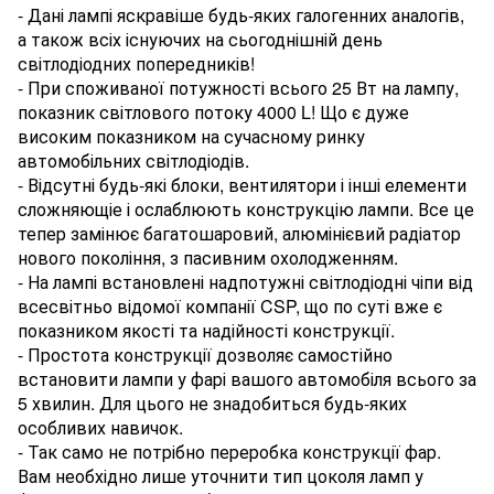
- Дані лампі яскравіше будь-яких галогенних аналогів,
а також всіх існуючих на сьогоднішній день
світлодіодних попередників!
- При споживаної потужності всього 25 Вт на лампу,
показник світлового потоку 4000 L! Що є дуже
високим показником на сучасному ринку
автомобільних світлодіодів.
- Відсутні будь-які блоки, вентилятори і інші елементи
сложняющіе і ослаблюють конструкцію лампи. Все це
тепер замінює багатошаровий, алюмінієвий радіатор
нового покоління, з пасивним охолодженням.
- На лампі встановлені надпотужні світлодіодні чіпи від
всесвітньо відомої компанії CSP, що по суті вже є
показником якості та надійності конструкції.
- Простота конструкції дозволяє самостійно
встановити лампи у фарі вашого автомобіля всього за
5 хвилин. Для цього не знадобиться будь-яких
особливих навичок.
- Так само не потрібно переробка конструкції фар.
Вам необхідно лише уточнити тип цоколя ламп у