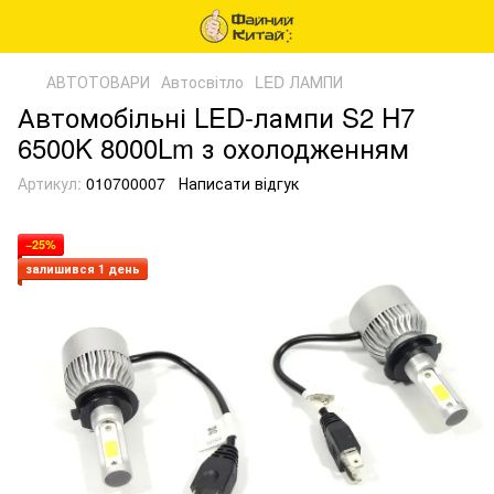
АВТОТОВАРИ
Автосвітло
LED ЛАМПИ
Автомобільні LED-лампи S2 H7
6500K 8000Lm з охолодженням
Артикул:
010700007
Написати відгук
−25%
залишився 1 день