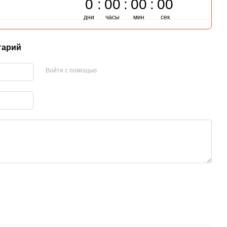
0
00
00
00
дни
часы
мин
сек
тарий
Войти с помощью