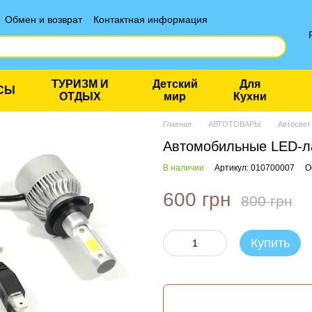
Обмен и возврат
Контактная информация
ТУРИЗМ И
Детский
Для
СЫ
ОТДЫХ
мир
Кухни
Главная
АВТОТОВАРЫ
Автосвет
Автомобильные LED-л
В наличии
Артикул: 010700007
О
600 грн
800 грн
Купить