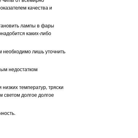
 чипы от всемирно
показателем качества и
становить лампы в фары
понадобится каких-либо
ам необходимо лишь уточнить
ным недостатком
и низких температур, тряски
им светом долгое долгое
чность.