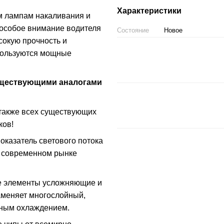
Характеристики
м лампам накаливания и
особое внимание водителя
Состояние
Новое
сокую прочность и
пользуются мощные
уществующими аналогами
 также всех существующих
ков!
оказатель светового потока
а современном рынке
ие элементы усложняющие и
аменяет многослойный,
вным охлаждением.