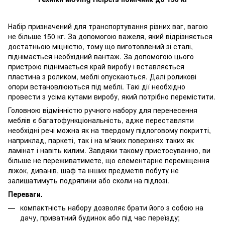
Набір призначений для транспортування різних ваг, вагою
не більше 150 кг. За допомогою важеля, який відрізняється
достатньою міцністю, тому що виготовлений зі сталі,
піднімається необхідний вантаж. За допомогою цього
пристрою піднімається край виробу і вставляється
пластина з роликом, меблі опускаються. Далі роликові
опори встановлюються під меблі. Такі дії необхідно
провести з усіма кутами виробу, який потрібно перемістити.
Головною відмінністю ручного набору для перенесення
меблів є багатофункціональність, адже переставляти
необхідні речі можна як на твердому підлоговому покритті,
наприклад, паркеті, так і на м'яких поверхнях таких як
ламінат і навіть килим. Завдяки такому пристосуванню, ви
більше не переживатимете, що елементарне переміщення
ліжок, диванів, шаф та інших предметів побуту не
залишатимуть подряпини або сколи на підлозі.
Переваги.
компактність набору дозволяє брати його з собою на
дачу, приватний будинок або під час переїзду;