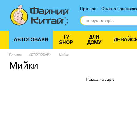
Перейти до основного контенту
Про нас
Оплата і доставк
Відгуки про магазин
TV
ДЛЯ
АВТОТОВАРИ
ДЕВАЙС
SHOP
ДОМУ
Головна
АВТОТОВАРИ
Мийки
Мийки
Немає товарів