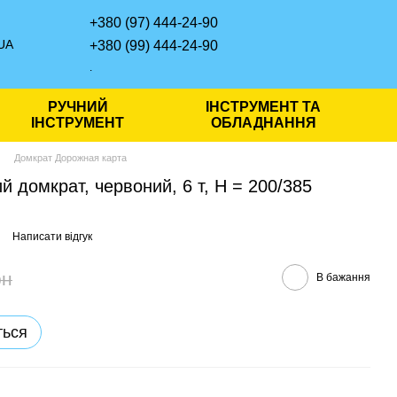
+380 (97) 444-24-90
UA
+380 (99) 444-24-90
.
РУЧНИЙ
ІНСТРУМЕНТ ТА
ІНСТРУМЕНТ
ОБЛАДНАННЯ
Домкрат Дорожная карта
й домкрат, червоний, 6 т, H = 200/385
Написати відгук
рн
В бажання
ться