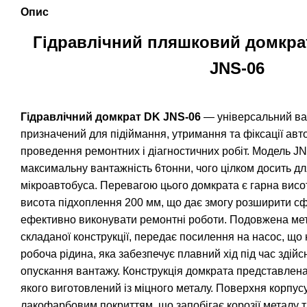
Опис
Гідравлічний пляшковий домкра
JNS-06
Гідравлічний домкрат DK JNS-06
— універсальний ва
призначений для підіймання, утримання та фіксації авто
проведення ремонтних і діагностичних робіт. Модель J
максимальну вантажність 6тонни, чого цілком досить дл
мікроавтобуса. Перевагою цього домкрата є гарна висот
висота підхоплення 200 мм, що дає змогу розширити с
ефективно виконувати ремонтні роботи. Подовжена ме
складаної конструкції, передає посилення на насос, що 
робоча рідина, яка забезпечує плавний хід під час здій
опускання вантажу. Конструкція домкрата представлена
якого виготовлений із міцного металу. Поверхня корпус
лакофарбовим покриттям, що запобігає корозії металу 