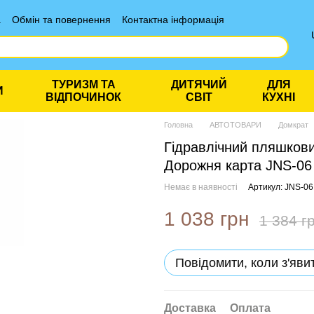
а
Обмін та повернення
Контактна інформація
ТУРИЗМ ТА
ДИТЯЧИЙ
ДЛЯ
И
ВІДПОЧИНОК
СВІТ
КУХНІ
Головна
АВТОТОВАРИ
Домкрат
Гідравлічний пляшкови
Дорожня карта JNS-06
Немає в наявності
Артикул: JNS-06
1 038 грн
1 384 г
Повідомити, коли з'яви
Доставка
Оплата