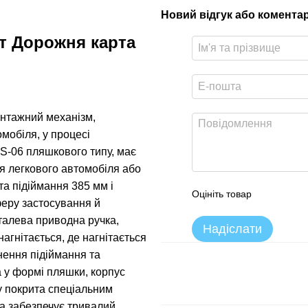
Новий відгук або комента
т Дорожня карта
нтажний механізм,
мобіля, у процесі
NS-06 пляшкового типу, має
я легкового автомобіля або
а підіймання 385 мм і
Оцініть товар
феру застосування й
талева приводна ручка,
Надіслати
нагнітається, де нагнітається
снення підіймання та
 у формі пляшки, корпус
у покрита спеціальним
та забезпечує тривалий