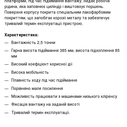
платформи, під час підіймання вантажу, надає робоча
рідина, яка заповнює циліндр і виштовхує поршень.
Поверхня корпусу покрита спеціальним лакофарбовим
покриттям, що запобігає корозії металу та забезпечує
тривалий термін експлуатації пристрою.
Характеристика:
Вантажність 2,5 тонни
Гарна висота підіймання 385 мм, висота підхоплення 85
мм
Високий коефіцієнт корисної дії
Висока мобільність
Плавність ходу під час підіймання
Порівняно мале посилення
Можливість працювати з машинами низького кліренсу
Фіксація вантажу на заданій висоті
Тривалий термін експлуатації.