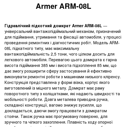
Armer ARM-08L
Гідравлічний підкотний домкрат Armer ARM-08L
—
універсальний вантажопідіймальний механізм, призначений
для підіймання, утримання та фіксації автомобіля, у процесі
проведення ремонтних і діагностичних робіт. Модель ARM-
08L підкатного типу, має максимальну
вантажопідіймальність 2,5 тони, чого цілком досить для
легкового автомобіля. Перевагою цього домкрата є гарна
висота підіймання 385 мм і висота підхоплення 85 мм, що
дає змогу розширити сферу застосування й ефективно
виконувати ремонтні роботи з машинами низького кліренсу.
Конструкція представлена у формі візка, корпус якого
виготовлений із міцного металу. Домкрат має раму
поворотного типу з коліщатками, які надають швидкості та
мобільності роботи. Довга металева приводна ручка,
складаної конструкції, вагомо знижує зусилля, що
докладається, даючи змогу працювати з домкратом
стоячи. Також ручка має прогумовану поверхню, для
зручного та чіпкого захоплення. Плавність ходу опорної