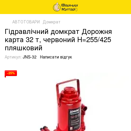
АВТОТОВАРИ
Домкрат
Гідравлічний домкрат Дорожня
карта 32 т, червоний H=255/425
пляшковий
Артикул:
JNS-32
Написати відгук
−25%