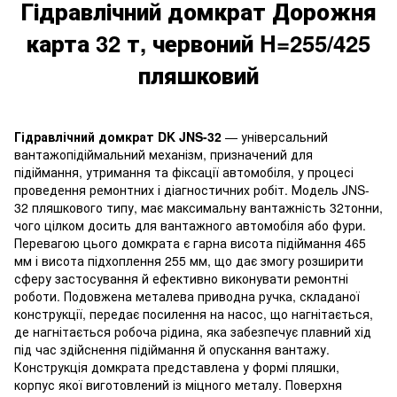
Гідравлічний домкрат Дорожня
карта 32 т, червоний H=255/425
пляшковий
Гідравлічний домкрат DK JNS-32
— універсальний
вантажопідіймальний механізм, призначений для
підіймання, утримання та фіксації автомобіля, у процесі
проведення ремонтних і діагностичних робіт. Модель JNS-
32 пляшкового типу, має максимальну вантажність 32тонни,
чого цілком досить для вантажного автомобіля або фури.
Перевагою цього домкрата є гарна висота підіймання 465
мм і висота підхоплення 255 мм, що дає змогу розширити
сферу застосування й ефективно виконувати ремонтні
роботи. Подовжена металева приводна ручка, складаної
конструкції, передає посилення на насос, що нагнітається,
де нагнітається робоча рідина, яка забезпечує плавний хід
під час здійснення підіймання й опускання вантажу.
Конструкція домкрата представлена у формі пляшки,
корпус якої виготовлений із міцного металу. Поверхня