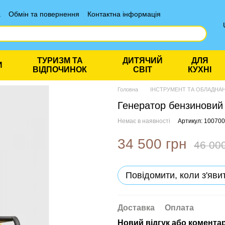
а
Обмін та повернення
Контактна інформація
ТУРИЗМ ТА
ДИТЯЧИЙ
ДЛЯ
И
ВІДПОЧИНОК
СВІТ
КУХНІ
Головна
ІНСТРУМЕНТ ТА ОБЛАДНА
Генератор бензиновий
Немає в наявності
Артикул: 10070
34 500 грн
46 00
Повідомити, коли з'яви
Доставка
Оплата
Новий відгук або комента