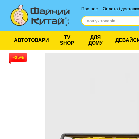
Перейти до основного контенту
Про нас
Оплата і доставк
Відгуки про магазин
TV
ДЛЯ
АВТОТОВАРИ
ДЕВАЙС
SHOP
ДОМУ
−25%