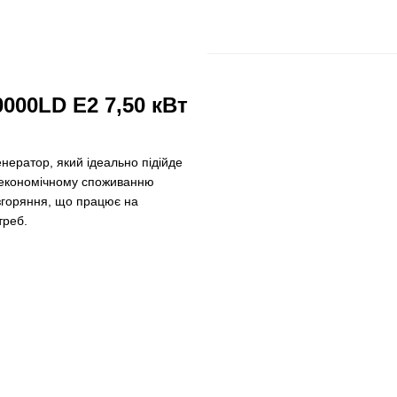
000LD E2 7,50 кВт
ератор, який ідеально підійде
, економічному споживанню
 згоряння, що працює на
треб.