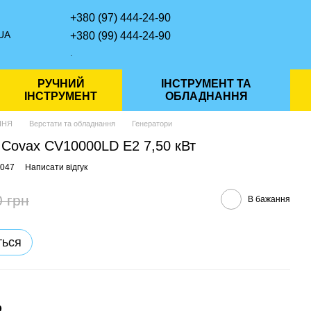
+380 (97) 444-24-90
UA
+380 (99) 444-24-90
.
РУЧНИЙ
ІНСТРУМЕНТ ТА
ІНСТРУМЕНТ
ОБЛАДНАННЯ
ННЯ
Верстати та обладнання
Генератори
 Covax CV10000LD E2 7,50 кВт
0047
Написати відгук
0 грн
В бажання
ться
р