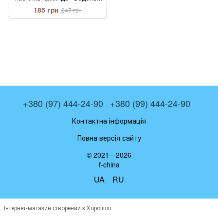
2,5 м х 1.5 М (RGB) | HS - 11
185 грн
247 грн
+380 (97) 444-24-90
+380 (99) 444-24-90
Контактна інформація
Повна версія сайту
© 2021—2026
f-china
UA
RU
Інтернет-магазин створений з Хорошоп