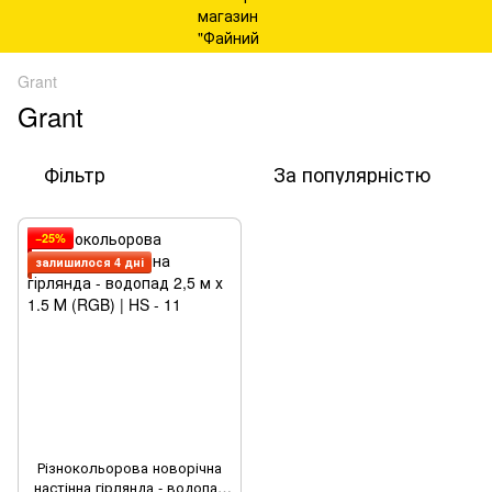
Grant
Grant
Фільтр
За популярністю
−25%
залишилося 4 дні
Різнокольорова новорічна
настінна гірлянда - водопад