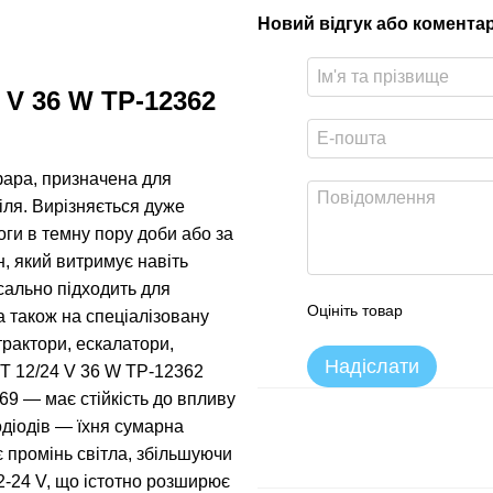
Новий відгук або комента
 V 36 W TP-12362
фара, призначена для
іля. Вирізняється дуже
ги в темну пору доби або за
, який витримує навіть
сально підходить для
Оцініть товар
а також на спеціалізовану
трактори, ескалатори,
Надіслати
T 12/24 V 36 W TP-12362
69 — має стійкість до впливу
одіодів — їхня сумарна
є промінь світла, збільшуючи
2-24 V, що істотно розширює