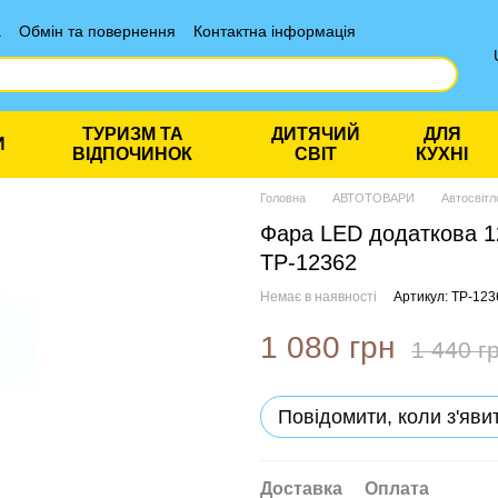
а
Обмін та повернення
Контактна інформація
ТУРИЗМ ТА
ДИТЯЧИЙ
ДЛЯ
И
ВІДПОЧИНОК
СВІТ
КУХНІ
Головна
АВТОТОВАРИ
Автосвітл
Фара LED додаткова 1
TP-12362
Немає в наявності
Артикул: TP-123
1 080 грн
1 440 г
Повідомити, коли з'яви
Доставка
Оплата