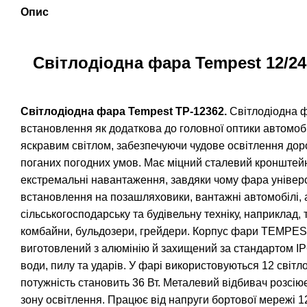
Опис
Світлодіодна фара Tempest 12/24
Світлодіодна фара Tempest TP-12362.
Світлодіодна 
встановлення як додаткова до головної оптики автомоб
яскравим світлом, забезпечуючи чудове освітлення доро
поганих погодних умов. Має міцний сталевий кронштейн
екстремальні навантаження, завдяки чому фара універ
встановлення на позашляховики, вантажні автомобілі, 
сільськогосподарську та будівельну техніку, наприклад, 
комбайни, бульдозери, грейдери. Корпус фари TEMPES
виготовлений з алюмінію й захищений за стандартом IP
води, пилу та ударів. У фарі використовуються 12 світл
потужність становить 36 Вт. Металевий відбивач розсію
зону освітлення. Працює від напруги бортової мережі 1