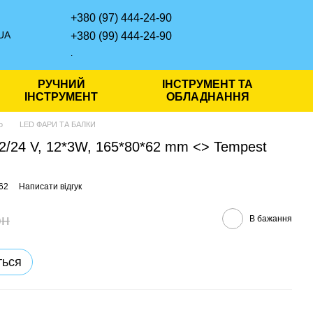
+380 (97) 444-24-90
UA
+380 (99) 444-24-90
.
РУЧНИЙ
ІНСТРУМЕНТ ТА
ІНСТРУМЕНТ
ОБЛАДНАННЯ
о
LED ФАРИ ТА БАЛКИ
2/24 V, 12*3W, 165*80*62 mm <> Tempest
62
Написати відгук
рн
В бажання
ться