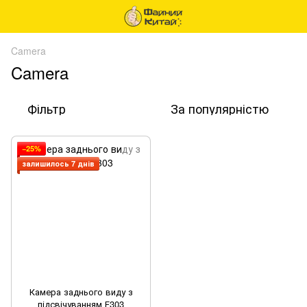
Camera
Camera
Фільтр
За популярністю
−25%
залишилось 7 днів
Камера заднього виду з
підсвічуванням Е303