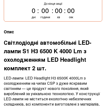
До кінця акції
0
00
00
00
дні
години
хв
сек
Опис
Світлодіодні автомобільні LED-
лампи S1 H3 6500 K 4000 Lm з
охолодженням LED Headlight
комплект 2 шт.
LED-лампи LED Headlight H3 6500K 4000Lm з
охолодженням на чипах CSP з дуже яскравим
світінням — це продукт нового покоління, який
вироблений за унікальною технологією. У конструкції
LED-лампи не міститься екологічно небезпечних
складників, всі компоненти виготовлені з матеріалів,