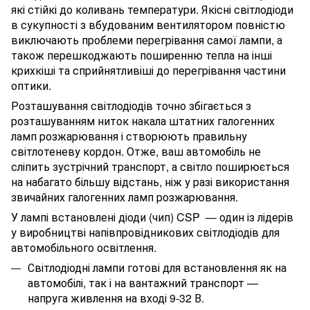
які стійкі до коливань температури. Якісні світлодіоди
в сукупності з вбудованим вентилятором повністю
виключають проблеми перегрівання самої лампи, а
також перешкоджають поширенню тепла на інші
крихкіші та сприйнятливіші до перегрівання частини
оптики.
Розташування світлодіодів точно збігається з
розташуванням ниток накала штатних галогенних
ламп розжарювання і створюють правильну
світлотеневу кордон. Отже, ваш автомобіль не
сліпить зустрічний транспорт, а світло поширюється
на набагато більшу відстань, ніж у разі використання
звичайних галогенних ламп розжарювання.
У лампі встановлені діоди (чип) CSP — один із лідерів
у виробництві напівпровідникових світлодіодів для
автомобільного освітлення.
Світлодіодні лампи готові для встановлення як на
автомобілі, так і на вантажний транспорт —
напруга живлення на вході 9-32 В.