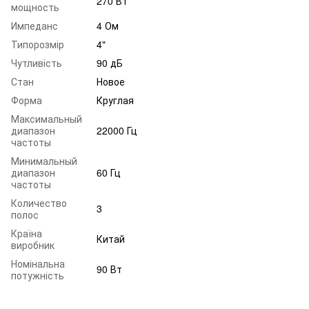
270 Вт
мощность
Импеданс
4 Ом
Типорозмір
4"
Чутливість
90 дБ
Стан
Новое
Форма
Круглая
Максимальный
диапазон
22000 Гц
частоты
Минимальный
диапазон
60 Гц
частоты
Количество
3
полос
Країна
Китай
виробник
Номінальна
90 Вт
потужність