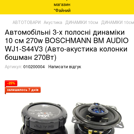
АВТОТОВАРИ
Акустика
ДИНАМІКИ 10см
ДИНАМІКИ 10см
Автомобільні 3-х полосні динаміки
10 см 270w BOSCHMANN BM AUDIO
WJ1-S44V3 (Авто-акустика колонки
бошман 270Вт)
Артикул:
010200004
Написати відгук
−25%
залишилось 7 днів