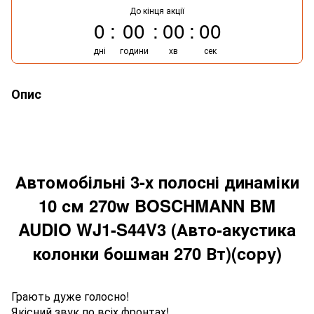
До кінця акції
0
00
00
00
дні
години
хв
сек
Опис
Автомобільні 3-х полосні динаміки
10 см 270w BOSCHMANN BM
AUDIO WJ1-S44V3 (Авто-акустика
колонки бошман 270 Вт)(copy)
Грають дуже голосно!
Якісний звук по всіх фронтах!