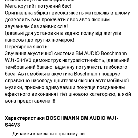
Мега крутий і потужний бас!
Оригінальна збірка і висока якість матеріалів в цілому
дозволить вам прокачати своє авто якісним
звучанням без зайвих слів!
Ідеальні для установки в задню полку від жигулів,
ланосов і до крутих іномарок!
Перевірена якість!
Звучання акустичної системи BM AUDIO Boschmann
WJ1-S44V3 демонструє натуралістичність, ідеальний
тембральний баланс, відмінну потужність глибокого
баса. Автомобільна акустика Boschmann подарує
справжню насолоду цінителям якісної автомобільної
музики, приємно здивувавши покупця поєднанням
ефектного виконання і тієї ціновою категорією, в якій
вона представлена !!!
Характеристики BOSCHMANN BM AUDIO WJ1-
S44V3
Динаміки коаксіальні трьохсмугові.