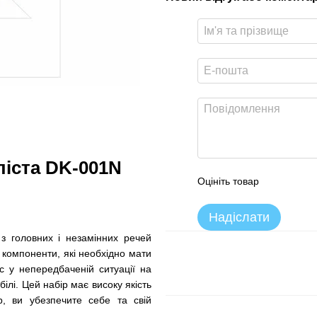
ліста DK-001N
Оцініть товар
Надіслати
 головних і незамінних речей
 компоненти, які необхідно мати
с у непередбаченій ситуації на
ілі. Цей набір має високу якість
р, ви убезпечите себе та свій