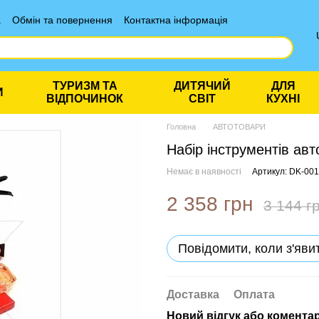
а
Обмін та повернення
Контактна інформація
ТУРИЗМ ТА
ДИТЯЧИЙ
ДЛЯ
И
ВІДПОЧИНОК
СВІТ
КУХНІ
Головна
АВТОТОВАРИ
Набір інструментів ав
Немає в наявності
Артикул: DK-00
2 358 грн
3 144 г
Повідомити, коли з'яви
Доставка
Оплата
Новий відгук або комента