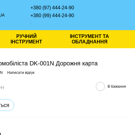
+380 (97) 444-24-90
UA
+380 (99) 444-24-90
.
РУЧНИЙ
ІНСТРУМЕНТ ТА
ІНСТРУМЕНТ
ОБЛАДНАННЯ
томобіліста DK-001N Дорожня карта
1N
Написати відгук
рн
В бажання
ться
р