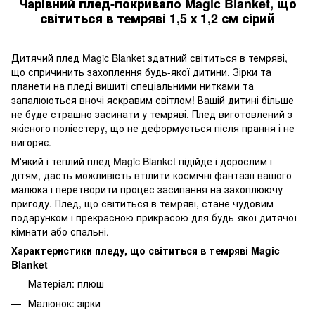
Чарівний плед-покривало Magic Blanket, що
світиться в темряві 1,5 х 1,2 см сірий
Дитячий плед Magic Blanket здатний світиться в темряві,
що спричинить захоплення будь-якої дитини. Зірки та
планети на пледі вишиті спеціальними нитками та
запалюються вночі яскравим світлом! Вашій дитині більше
не буде страшно засинати у темряві. Плед виготовлений з
якісного поліестеру, що не деформується після прання і не
вигоряє.
М'який і теплий плед Magic Blanket підійде і дорослим і
дітям, дасть можливість втілити космічні фантазії вашого
малюка і перетворити процес засипання на захоплюючу
пригоду. Плед, що світиться в темряві, стане чудовим
подарунком і прекрасною прикрасою для будь-якої дитячої
кімнати або спальні.
Характеристики пледу, що світиться в темряві Magic
Blanket
Матеріал: плюш
Малюнок: зірки