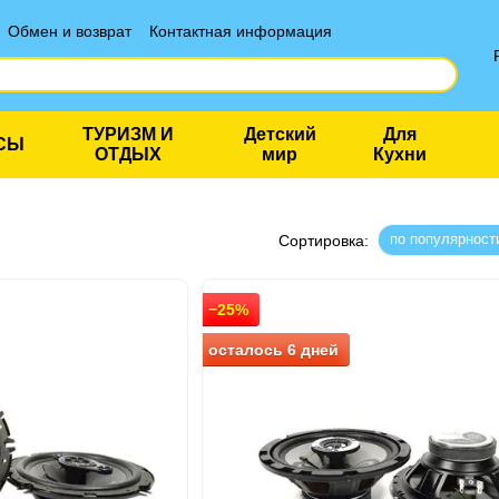
Обмен и возврат
Контактная информация
ТУРИЗМ И
Детский
Для
СЫ
ОТДЫХ
мир
Кухни
по популярност
Сортировка:
−25%
осталось 6 дней