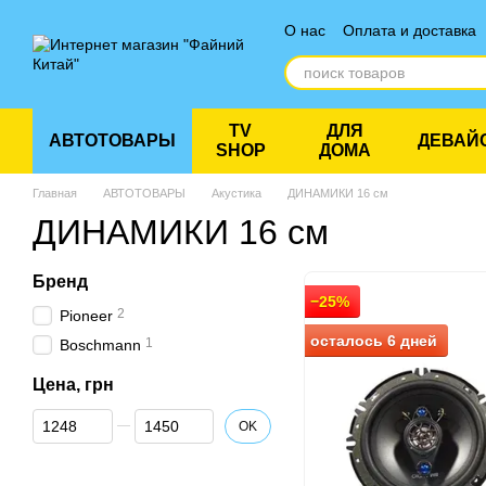
Перейти к основному контенту
О нас
Оплата и доставка
Отзывы о магазине
TV
ДЛЯ
АВТОТОВАРЫ
ДЕВАЙ
SHOP
ДОМА
Главная
АВТОТОВАРЫ
Акустика
ДИНАМИКИ 16 см
ДИНАМИКИ 16 см
Бренд
−25%
2
Pioneer
осталось 6 дней
1
Boschmann
Цена, грн
От Цена, грн
До Цена, грн
OK