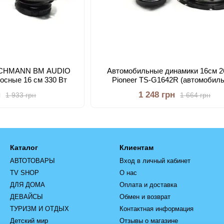
OSCHMANN BM AUDIO
Автомобильные динамики 16см 2
осные 16 см 330 Вт
Pioneer TS-G1642R (автомобил
акустика колонки Пионер 16см 7
н
1 248 грн
1 933 грн
1 664 грн
Каталог
Клиентам
АВТОТОВАРЫ
Вход в личный кабинет
TV SHOP
О нас
ДЛЯ ДОМА
Оплата и доставка
ДЕВАЙСЫ
Обмен и возврат
ТУРИЗМ И ОТДЫХ
Контактная информация
Детский мир
Отзывы о магазине