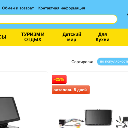
Обмен и возврат
Контактная информация
ТУРИЗМ И
Детский
Для
СЫ
ОТДЫХ
мир
Кухни
по популярност
Сортировка:
−25%
осталось 5 дней