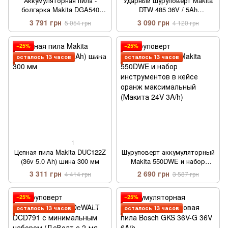
Аккумуляторная пила -
Ударный шуруповерт Makita
болгарка Makita DGA540
DTW 485 36V / 5Ah
Бесщёточная 24V / 5Ah
Усиленный аккумуляторный
3 791 грн
3 090 грн
5 054 грн
4 120 грн
инструмент Макита
−25%
−25%
осталось 13 часов
осталось 13 часов
1
Цепная пила Makita DUC122Z
Шуруповерт аккумуляторный
(36v 5.0 Ah) шина 300 мм
Makita 550DWE и набор
инструментов в кейсе оранж
3 311 грн
2 690 грн
4 414 грн
3 587 грн
максимальный (Макита 24V
3A/h)
−25%
−25%
осталось 13 часов
осталось 13 часов