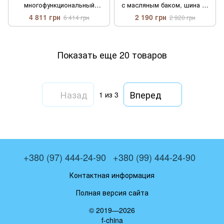
многофункциональный
с масляным баком, шина 10
инструмент Makita
см
4 811 грн
2 190 грн
6 414 грн
2 920 грн
DF482DWE 5 в 1
Показать еще 20 товаров
Назад
Вперед
1
из 3
+380 (97) 444-24-90
+380 (99) 444-24-90
Контактная информация
Полная версия сайта
© 2019—2026
f-china