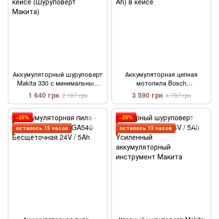
Аккумуляторный шуруповерт
Аккумуляторная цепная
Makita 330 с минимальным
мотопила Bosch
набором в кейсе
UniversalChain 36 (36 V 5.0 Ah)
1 640 грн
3 590 грн
2 187 грн
4 787 грн
(Шуруповерт Макита)
в кейсе
−25%
−25%
осталось 13 часов
осталось 13 часов