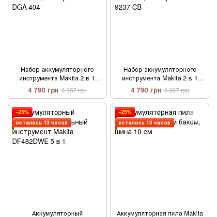
Набор аккумуляторного
Набор аккумуляторного
инструмента Makita 2 в 1
инструмента Makita 2 в 1
(36V/5A) гайковерт Makita
(36V/5A) шуруповерт Makita
4 790 грн
4 790 грн
6 387 грн
6 387 грн
DTW 285, болгарка Makita
DTW 485, болгарка Makita
DGA 404
9237 CB
−25%
−25%
осталось 13 часов
осталось 13 часов
Аккумуляторный
Аккумуляторная пила Makita