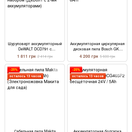
Шуруповерт аккумуляторный
Аккумуляторная циркулярная
DeWALT DCD791 с
дисковая пила Bosch GKS
минимальным набором
36V-G 36V 6A/h
1 811 грн
4 200 грн
2 414 грн
5 600 грн
(ДеВолт с 2-мя
аккумуляторами)
−25%
−25%
осталось 13 часов
осталось 13 часов
Сабельная пила Makita
Аккумуляторная болгарка