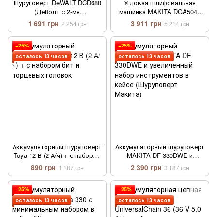
Шуруповерт DeWALT DCD680
Угловая шлифовальная
(ДеВолт с 2-мя
машинка MAKITA DGA504Z
аккумуляторами)
(Болгарка)
1 691 грн
3 911 грн
2 254 грн
5 214 грн
−25%
−25%
осталось 13 часов
осталось 13 часов
Аккумуляторный шуруповерт
Аккумуляторный шуруповерт
Toya 12 В (2 А/ч) + с набором
MAKITA DF 330DWE и
бит и торцевых головок
увеличенный набор
890 грн
2 390 грн
1 187 грн
3 187 грн
инструментов в кейсе
(Шуруповерт Макита)
−25%
−25%
осталось 13 часов
осталось 13 часов