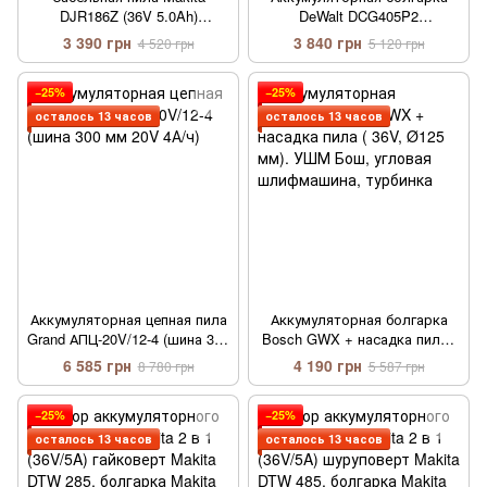
DJR186Z (36V 5.0Ah)
DeWalt DCG405P2
(Электроножовка Макита
бесщёточная 24V / 5Ah
3 390 грн
3 840 грн
4 520 грн
5 120 грн
для сада)
−25%
−25%
осталось 13 часов
осталось 13 часов
Аккумуляторная цепная пила
Аккумуляторная болгарка
Grand АПЦ-20V/12-4 (шина 300
Bosch GWX + насадка пила (
мм 20V 4А/ч)
36V, Ø125 мм). УШМ Бош,
6 585 грн
4 190 грн
8 780 грн
5 587 грн
угловая шлифмашина,
турбинка
−25%
−25%
осталось 13 часов
осталось 13 часов