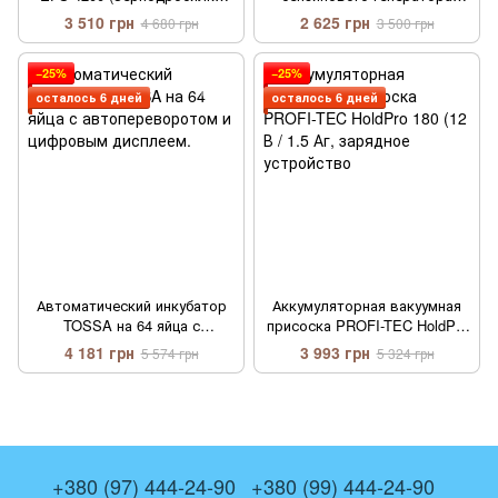
ЭФС 4200)
ARMER GE-003
3 510 грн
2 625 грн
4 680 грн
3 500 грн
−25%
−25%
осталось 6 дней
осталось 6 дней
Автоматический инкубатор
Аккумуляторная вакуумная
TOSSA на 64 яйца с
присоска PROFI-TEC HoldPro
автопереворотом и
180 (12 В / 1.5 Аг, зарядное
4 181 грн
3 993 грн
5 574 грн
5 324 грн
цифровым дисплеем.
устройство
+380 (97) 444-24-90
+380 (99) 444-24-90