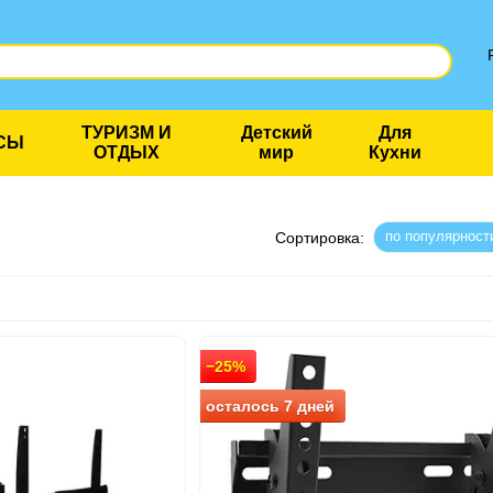
ТУРИЗМ И
Детский
Для
СЫ
ОТДЫХ
мир
Кухни
по популярност
Сортировка:
−25%
осталось 7 дней