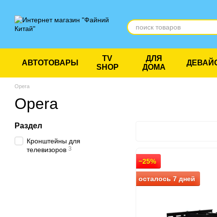
Перейти к основному контенту
TV
ДЛЯ
АВТОТОВАРЫ
ДЕВАЙ
SHOP
ДОМА
Opera
Opera
Раздел
Кронштейны для
3
телевизоров
−25%
осталось 7 дней