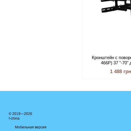
Кронштейн с повор
466P) 37 "-70"
1 488 гр
© 2019—2026
f-china
Мобильная версия