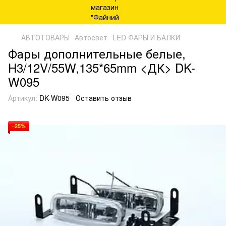
АВТОТОВАРЫ
Автосвет
LED ФАРЫ И БАЛКИ
Фары дополнительные белые,
H3/12V/55W,135*65mm <ДК> DK-
W095
Артикул:
DK-W095
Оставить отзыв
−25%