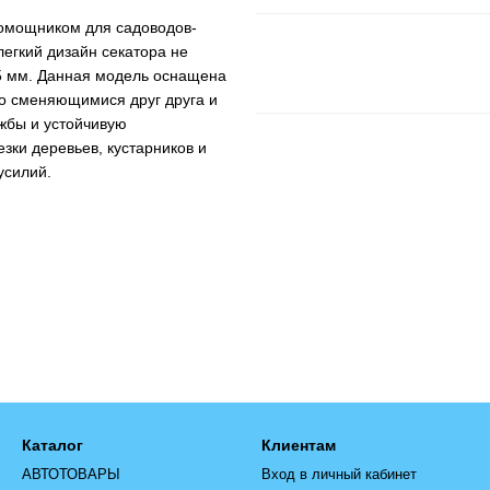
омощником для садоводов-
егкий дизайн секатора не
25 мм. Данная модель оснащена
ко сменяющимися друг друга и
жбы и устойчивую
зки деревьев, кустарников и
усилий.
Каталог
Клиентам
АВТОТОВАРЫ
Вход в личный кабинет