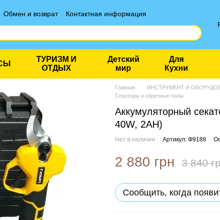
Обмен и возврат
Контактная информация
ТУРИЗМ И
Детский
Для
СЫ
ОТДЫХ
мир
Кухни
Главная
ИНСТРУМЕНТ И ОБОРУДО
Секаторы и обрезные пилы
Аккумуляторный секато
40W, 2AH)
Нет в наличии
Артикул: Ф9188
Ос
2 880 грн
3 840 г
Сообщить, когда появи