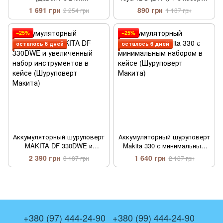
аккумуляторами)
бит и торцевых головок
1 691 грн
890 грн
2 254 грн
1 187 грн
−25%
−25%
осталось 6 дней
осталось 6 дней
Аккумуляторный шуруповерт
Аккумуляторный шуруповерт
MAKITA DF 330DWE и
Makita 330 с минимальным
увеличенный набор
набором в кейсе
2 390 грн
1 640 грн
3 187 грн
2 187 грн
инструментов в кейсе
(Шуруповерт Макита)
(Шуруповерт Макита)
+380 (97) 444-24-90
+380 (99) 444-24-90