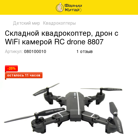
Детский мир
Квадрокоптеры
Складной квадрокоптер, дрон c
WiFi камерой RC drone 8807
Артикул:
080100010
1 отзыв
−25%
осталось 11 часов