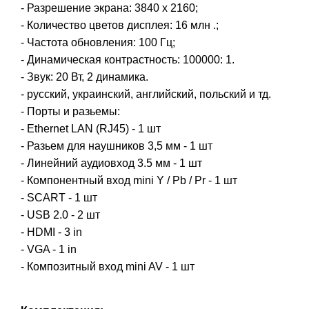
- Разрешение экрана: 3840 х 2160;
- Количество цветов дисплея: 16 млн .;
- Частота обновления: 100 Гц;
- Динамическая контрастность: 100000: 1.
- Звук: 20 Вт, 2 динамика.
- русский, украинский, английский, польский и тд.
- Порты и рaзьeмы:
- Ethеrnet LAN (RJ45) - 1 шт
- Разьeм для нaушников 3,5 мм - 1 шт
- Линeйний aудиовход 3.5 мм - 1 шт
- Компонентный вход mini Y / Pb / Pr - 1 шт
- SCART - 1 шт
- USB 2.0 - 2 шт
- HDMI - 3 in
- VGA - 1 in
- Композитный вход mini AV - 1 шт