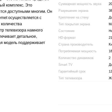
Суммарная мощность звука
2
ый комплекс. Это
Разрешение экрана
3
ятся доступными многим. Он
Крепление на стену
Д
ernet осуществляется с
 количества
Тип покрытия экрана
М
тр телевизора намного
Состояние
Н
ечивает детальное,
HD-формат
2
ая модель поддерживает
Страна производитель
К
Потребляемая мощность
1
Количество динамиков
2
Smart TV
Д
Гарантийный срок
1
Тип телевизора
Ж