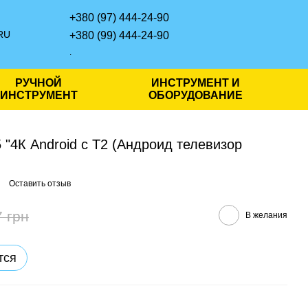
+380 (97) 444-24-90
RU
+380 (99) 444-24-90
.
РУЧНОЙ
ИНСТРУМЕНТ И
ИНСТРУМЕНТ
ОБОРУДОВАНИЕ
 "4К Android с Т2 (Андроид телевизор
Оставить отзыв
7 грн
В желания
тся