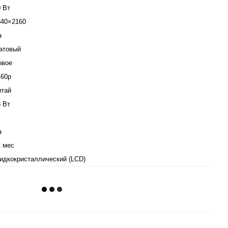
0 Вт
840×2160
а
атовый
овое
160p
итай
8 Вт
а
2 мес
идкокристаллический (LCD)