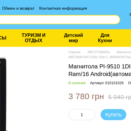
Обмен и возврат
Контактная информация
ТУРИЗМ И
Детский
Для
СЫ
ОТДЫХ
мир
Кухни
Главная
АВТОТОВАРЫ
Магнито
АВТОМАГНИТОЛЫ 1Din С ЭКРАНОМ Pion
Магнитола PI-9510 1DI
Ram/16 Android(автома
В наличии
Артикул: 010101026
О
3 780 грн
5 040 г
Купить