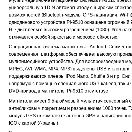
Мультимедийно-навигационная система Pi-9510 предст
универсальную 1DIN автомагнитолу с широким спектр
возможностей (Bluetooth-модуль, GPS-навигация, Wi-Fi
однодинового устройства Pi-9510 оснащена огромный
HD-дисплеем с высоким разрешением (1080). Угол накл
отличается особой яркостью и морозостойкостью.
Операционная система магнитолы - Android. Совместн
современная платформа обеспечивает высокую произв
мультимедийного устройства. Для воспроизведения м
MPEG, AVI, WMA, MP4, MP3) выделены USB и слот для к
поддерживаются плееры iPod Nano, Shuffle 3 и пр. Они
напрямую с помощью специального USB-кабеля, так и ч
DVD-привод в магнитоле Pi-9510 отсутствует.
Магнитола имеет 9,5-дюймовый мультитач сенсорный е
антибликовым покрытием и разрешением 1080 точек. Т
модуль GPS (в комплекте антенна GPS и навигационн
IGO с картой Украины)