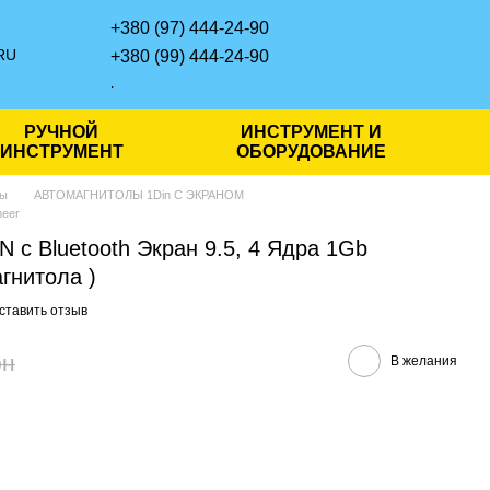
+380 (97) 444-24-90
RU
+380 (99) 444-24-90
.
РУЧНОЙ
ИНСТРУМЕНТ И
ИНСТРУМЕНТ
ОБОРУДОВАНИЕ
лы
АВТОМАГНИТОЛЫ 1Din С ЭКРАНОМ
eer
N с Bluetooth Экран 9.5, 4 Ядра 1Gb
гнитола )
ставить отзыв
рн
В желания