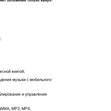
яет положение только вверх-
;
есной книгой;
дения музыки с мобильного
дублирование и управление
 WMA, MP3, MP4;