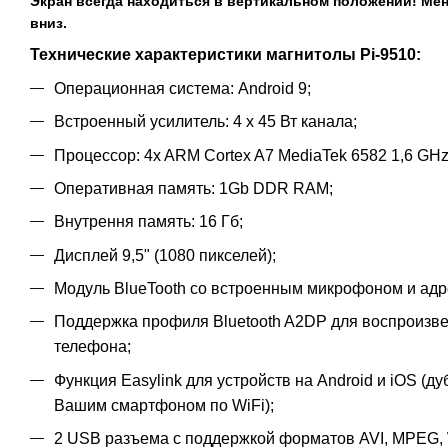
Экран всегда находиться в вертикальном положении! Мен
вниз.
Технические характеристики магнитолы Pi-9510:
Операционная система: Android 9;
Встроенный усилитель: 4 х 45 Вт канала;
Процессор: 4x ARM Cortex A7 MediaTek 6582 1,6 GHz
Оперативная память: 1Gb DDR RAM;
Внутрення память: 16 Гб;
Дисплей 9,5" (1080 пикселей);
Модуль BlueTooth со встроенным микрофоном и адр
Поддержка профиля Bluetooth A2DP для воспроизве
телефона;
Функция Easylink для устройств на Android и iOS (
Вашим смартфоном по WiFi);
2 USB разъема с поддержкой форматов AVI, MPEG,