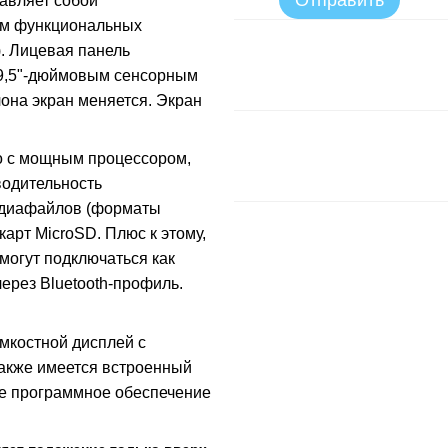
Отправить
авляет собой
ом функциональных
). Лицевая панель
 9,5"-дюймовым сенсорным
она экран меняется. Экран
о с мощным процессором,
одительность
едиафайлов (форматы
арт MicroSD. Плюс к этому,
 могут подключаться как
ерез Bluetooth-профиль.
мкостной дисплей с
акже имеется встроенный
ое программное обеспечение